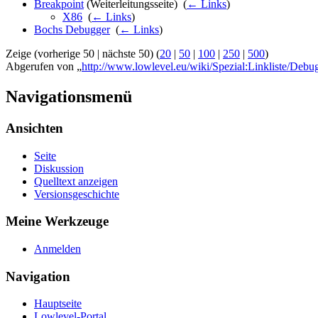
Breakpoint
(Weiterleitungsseite) ‎
(
← Links
)
X86
‎
(
← Links
)
Bochs Debugger
‎
(
← Links
)
Zeige (vorherige 50 | nächste 50) (
20
|
50
|
100
|
250
|
500
)
Abgerufen von „
http://www.lowlevel.eu/wiki/Spezial:Linkliste/Debu
Navigationsmenü
Ansichten
Seite
Diskussion
Quelltext anzeigen
Versionsgeschichte
Meine Werkzeuge
Anmelden
Navigation
Hauptseite
Lowlevel-Portal