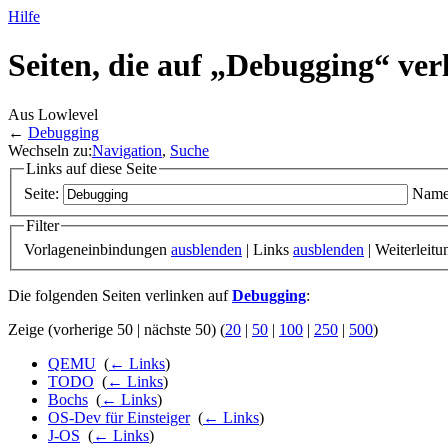
Hilfe
Seiten, die auf „Debugging“ ver
Aus Lowlevel
←
Debugging
Wechseln zu:
Navigation
,
Suche
Links auf diese Seite
Seite:
Name
Filter
Vorlageneinbindungen
ausblenden
| Links
ausblenden
| Weiterleit
Die folgenden Seiten verlinken auf
Debugging
:
Zeige (vorherige 50 | nächste 50) (
20
|
50
|
100
|
250
|
500
)
QEMU
‎
(
← Links
)
TODO
‎
(
← Links
)
Bochs
‎
(
← Links
)
OS-Dev für Einsteiger
‎
(
← Links
)
J-OS
‎
(
← Links
)