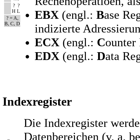
Rechenoperatioen, al
?
?
EBX
(engl.:
B
ase Reg
H
L
? = A,
B, C, D
indizierte Adressieru
ECX
(engl.:
C
ounter 
EDX
(engl.:
D
ata Reg
Indexregister
Die Indexregister werden
Datenbereichen (v. a. b