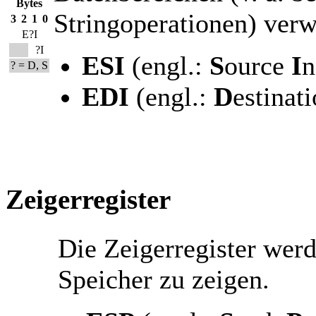
Bytes
Stringoperationen) verw
3
2
1
0
E?I
?I
ESI
(engl.:
S
ource
I
n
? = D, S
EDI
(engl.:
D
estinat
Zeigerregister
Die Zeigerregister werd
Speicher zu zeigen.