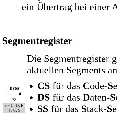
ein Übertrag bei einer A
Segmentregister
Die Segmentregister g
aktuellen Segments an
CS
für das
C
ode-
S
Bytes
1
0
DS
für das
D
aten-
S
?S
? = C, D, E,
SS
für das
S
tack-
S
F, G, S