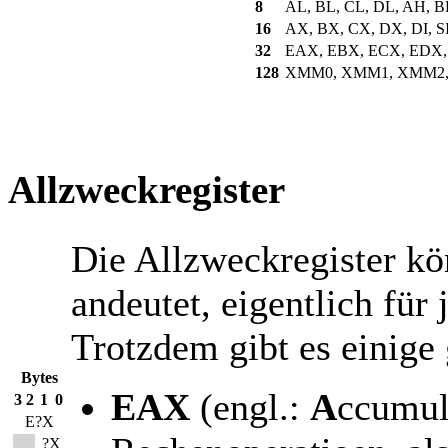
8
AL, BL, CL, DL, AH, 
16
AX, BX, CX, DX, DI, SI,
32
EAX, EBX, ECX, EDX, E
128
XMM0, XMM1, XMM2,
Allzweckregister
Die Allzweckregister k
andeutet, eigentlich fü
Trotzdem gibt es einige
Bytes
EAX
(engl.:
A
ccumula
3
2
1
0
E?X
?X