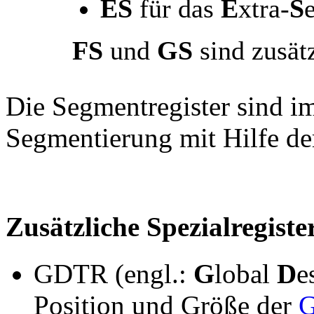
ES
für das
E
xtra-
S
FS
und
GS
sind zusät
Die Segmentregister sind 
Segmentierung mit Hilfe d
Zusätzliche Spezialregiste
GDTR (engl.:
G
lobal
D
e
Position und Größe der