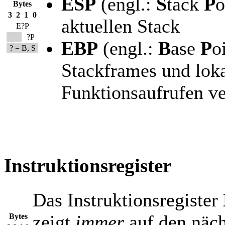
ESP
(engl.:
S
tack
P
o
Bytes
3
2
1
0
aktuellen Stack
E?P
?P
EBP
(engl.:
B
ase
P
o
? = B, S
Stackframes und loka
Funktionsaufrufen v
Instruktionsregister
Das Instruktionsregister
zeigt
immer
auf den näch
Bytes