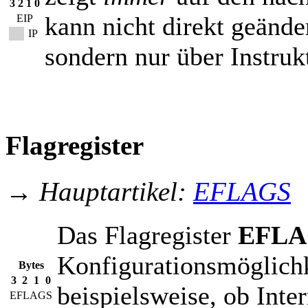
3
2
1
0
kann nicht direkt geände
EIP
IP
sondern nur über Instru
Flagregister
→
Hauptartikel:
EFLAGS
Das Flagregister
EFLA
Konfigurationsmöglich
Bytes
3
2
1
0
beispielsweise, ob Inte
EFLAGS