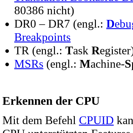
80386 nicht)
DR0 – DR7 (engl.:
D
eb
Breakpoints
TR (engl.:
T
ask
R
egiste
MSRs
(engl.:
M
achine-
S
Erkennen der CPU
Mit dem Befehl
CPUID
kan