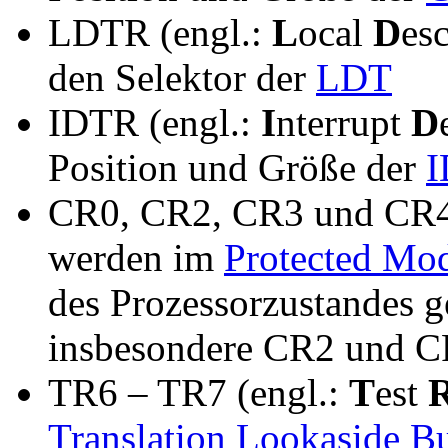
LDTR (engl.:
L
ocal
D
es
den Selektor der
LDT
IDTR (engl.:
I
nterrupt
D
Position und Größe der
I
CR0, CR2, CR3 und CR4
werden im
Protected Mo
des Prozessorzustandes ge
insbesondere CR2 und C
TR6 – TR7 (engl.:
T
est
Translation Lookaside Bu