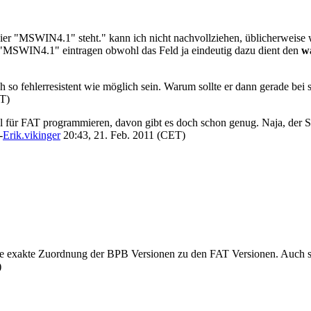
er "MSWIN4.1" steht." kann ich nicht nachvollziehen, üblicherweise w
ch "MSWIN4.1" eintragen obwohl das Feld ja eindeutig dazu dient den
w
och so fehlerresistent wie möglich sein. Warum sollte er dann gerade b
ET)
 für FAT programmieren, davon gibt es doch schon genug. Naja, der Sa
-
Erik.vikinger
20:43, 21. Feb. 2011 (CET)
ine exakte Zuordnung der BPB Versionen zu den FAT Versionen. Auch so
)