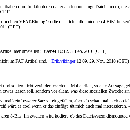
 enthalten (und funktionieren daher auch ohne lange Dateinamen), die
 (CET)
h um einen VFAT-Eintrag" sollte das nicht "die untersten 4 Bits" heißen
2011 (CET)
 Artikel hier umstellen?--user94 16:12, 3. Feb. 2010 (CET)
icht im FAT-Artikel sind. --
Erik.vikinger
12:09, 29. Nov. 2010 (CET)
t und sollten nicht verändert werden." Mal ehrlich, so eine Aussage g
etwas lassen soll, sondern vor allem, was diese speziellen Zwecke sind
st mal kein besserer Satz zu eingefallen, aber ich schau mal nach ob ic
iß wäre es cool wenn er das einfügt, tät mich auch mal interessieren. -
nteren 8-Bits. Im zweiten wird kodiert, ob das Dateisystem dismounte