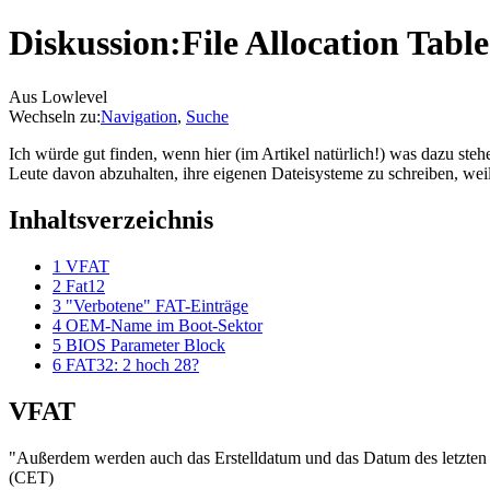
Diskussion:File Allocation Table
Aus Lowlevel
Wechseln zu:
Navigation
,
Suche
Ich würde gut finden, wenn hier (im Artikel natürlich!) was dazu steh
Leute davon abzuhalten, ihre eigenen Dateisysteme zu schreiben, weil s
Inhaltsverzeichnis
1
VFAT
2
Fat12
3
"Verbotene" FAT-Einträge
4
OEM-Name im Boot-Sektor
5
BIOS Parameter Block
6
FAT32: 2 hoch 28?
VFAT
"Außerdem werden auch das Erstelldatum und das Datum des letzten Z
(CET)