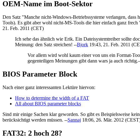
OEM-Name im Boot-Sektor
Den Satz "Manche nicht-Windows-Betriebssysteme verlangen, dass hi
Tools). Es gibt aber wohl nicht-MS-Tools die hier einfach ganz fre
21. Feb. 2011 (CET)
Ich sehe das ähnlich wie Erik. Ein Dateisystemtreiber sollte d
Meinung: den Satz streichen! --
Bjork
19:43, 21. Feb. 2011 (C
Vor allem wird wohl kaum einer von uns ein Format-Tool
gegenteiligen Meinungen gibt dann wars ja auch richtig.-
BIOS Parameter Block
Nach einer ganz interessanten Lektüre hiervon:
How to determine the width of a FAT
All about BIOS parameter blocks
Sind mir einige Sachen klar geworden. So gibt es Beispielsweise ke
berücksichtigt werden müssen. --
Sannaj
18:06, 26. Mär. 2012 (CEST
FAT32: 2 hoch 28?