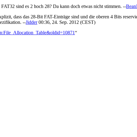
i FAT32 sind es 2 hoch 28? Da kann doch etwas nicht stimmen. --
Bean
lizit, dass das 28-Bit FAT-Einträge sind und die oberen 4 Bits reservier
zifikation. --
Jidder
00:36, 24. Sep. 2012 (CEST)
ion:File_Allocation_Table&oldid=10871
“