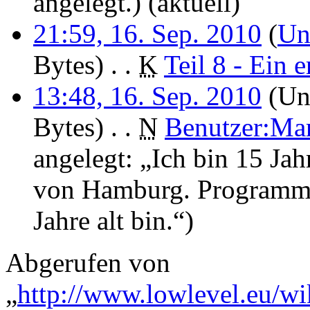
angelegt.)
(aktuell)
21:59, 16. Sep. 2010
(
Un
Bytes)
‎
. .
K
Teil 8 - Ein 
13:48, 16. Sep. 2010
(Unt
Bytes)
‎
. .
N
Benutzer:Ma
angelegt: „Ich bin 15 Ja
von Hamburg. Programmie
Jahre alt bin.“)
Abgerufen von
„
http://www.lowlevel.eu/wi