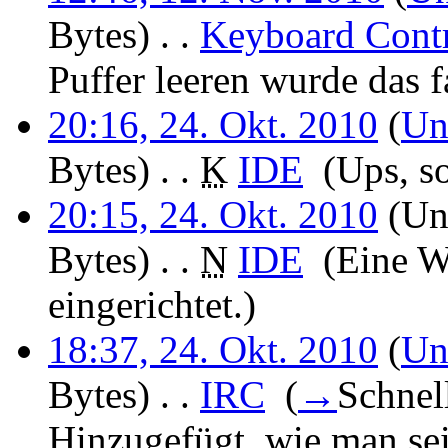
Bytes)
‎
. .
Keyboard Contr
Puffer leeren wurde das f
20:16, 24. Okt. 2010
(
Un
Bytes)
‎
. .
K
IDE
‎
(Ups, so
20:15, 24. Okt. 2010
(Unt
Bytes)
‎
. .
N
IDE
‎
(Eine W
eingerichtet.)
18:37, 24. Okt. 2010
(
Un
Bytes)
‎
. .
IRC
‎
(
→
Schnel
Hinzugefügt, wie man sei