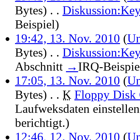
Bytes)
‎
. .
Diskussion:Key
Beispiel
)
19:42, 13. Nov. 2010
(
Un
Bytes)
‎
. .
Diskussion:Key
Abschnitt
→
IRQ-Beispie
17:05, 13. Nov. 2010
(
Un
Bytes)
‎
. .
K
Floppy Disk 
Laufweksdaten einstellen
berichtigt.
)
12:46, 12. Nov. 2010
(
Un