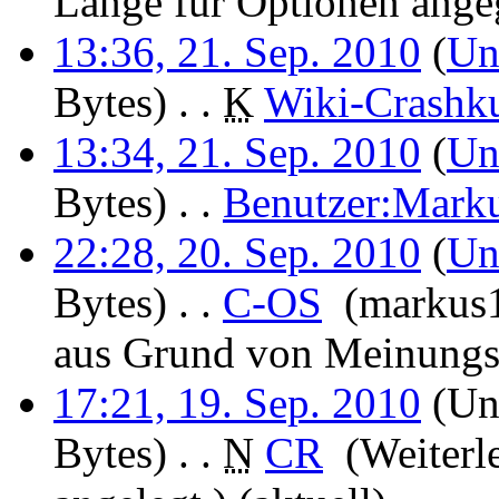
Länge für Optionen ang
13:36, 21. Sep. 2010
(
Un
Bytes)
‎
. .
K
Wiki-Crashk
13:34, 21. Sep. 2010
(
Un
Bytes)
‎
. .
Benutzer:Mark
22:28, 20. Sep. 2010
(
Un
Bytes)
‎
. .
C-OS
‎
(markus
aus Grund von Meinungsv
17:21, 19. Sep. 2010
(Unt
Bytes)
‎
. .
N
CR
‎
(Weiterl