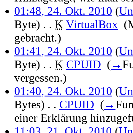
01:48, 24. Okt. 2010
(
Un
Byte)
‎
. .
K
VirtualBox
‎
(
gebracht.)
01:41, 24. Okt. 2010
(
Un
Byte)
‎
. .
K
CPUID
‎
(
→
F
vergessen.
)
01:40, 24. Okt. 2010
(
Un
Bytes)
‎
. .
CPUID
‎
(
→
Fun
einer Erklärung hinzugef
11:03, 21. Okt. 2010
(
Un