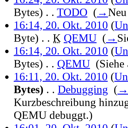
Bytes)
‎
. .
TODO
‎
(
→
Neu 
16:14, 20. Okt. 2010
(
Un
Byte)
‎
. .
K
QEMU
‎
(
→
Si
16:14, 20. Okt. 2010
(
Un
Bytes)
‎
. .
QEMU
‎
(Siehe
16:11, 20. Okt. 2010
(
Un
Bytes)
‎
. .
Debugging
‎
(
Kurzbeschreibung hinzu
QEMU debuggt.
)
16:01, 20. Okt. 2010
(
Un