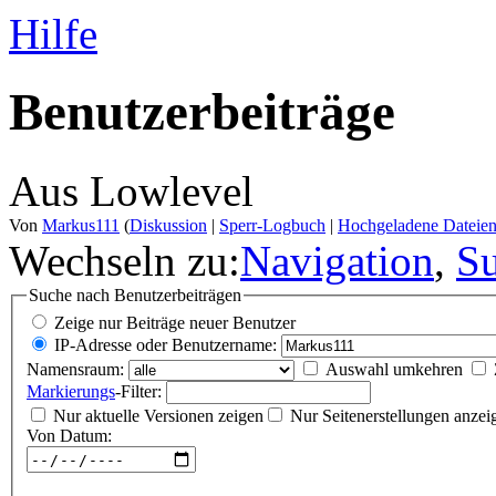
Hilfe
Benutzerbeiträge
Aus Lowlevel
Von
Markus111
(
Diskussion
|
Sperr-Logbuch
|
Hochgeladene Dateie
Wechseln zu:
Navigation
,
S
Suche nach Benutzerbeiträgen
Zeige nur Beiträge neuer Benutzer
IP-Adresse oder Benutzername:
Namensraum:
Auswahl umkehren
Markierungs
-Filter:
Nur aktuelle Versionen zeigen
Nur Seitenerstellungen anzei
Von Datum: