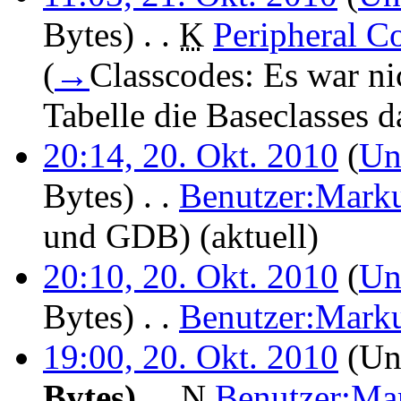
Bytes)
‎
. .
K
Peripheral C
(
→
Classcodes:
Es war nic
Tabelle die Baseclasses da
20:14, 20. Okt. 2010
(
Un
Bytes)
‎
. .
Benutzer:Mar
und GDB
)
(aktuell)
20:10, 20. Okt. 2010
(
Un
Bytes)
‎
. .
Benutzer:Mar
19:00, 20. Okt. 2010
(Unt
Bytes)
‎
. .
N
Benutzer:M