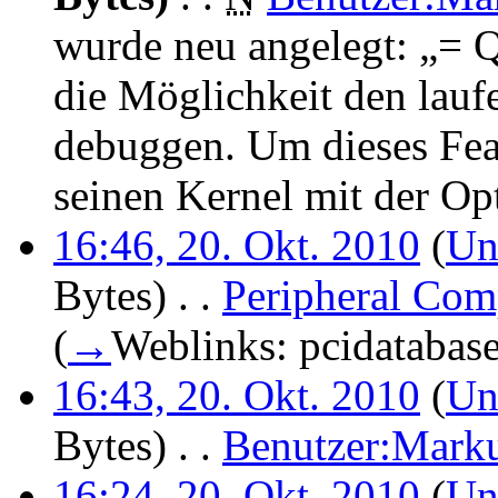
wurde neu angelegt: „
die Möglichkeit den lau
debuggen. Um dieses Fea
seinen Kernel mit der O
16:46, 20. Okt. 2010
(
Un
Bytes)
‎
. .
Peripheral Com
(
→
Weblinks:
pcidatabas
16:43, 20. Okt. 2010
(
Un
Bytes)
‎
. .
Benutzer:Mark
16:24, 20. Okt. 2010
(
Un