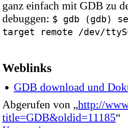
ganz einfach mit GDB zu d
debuggen:
$ gdb (gdb) s
target remote /dev/ttyS
Weblinks
GDB download und Dok
Abgerufen von „
http://www
title=GDB&oldid=11185
“