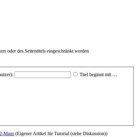
rs oder des Seitentitels eingeschränkt werden
utzer):
Titel beginnt mit …
/2-Maus
(Eigener Artikel für Tutorial (siehe Diskussion))