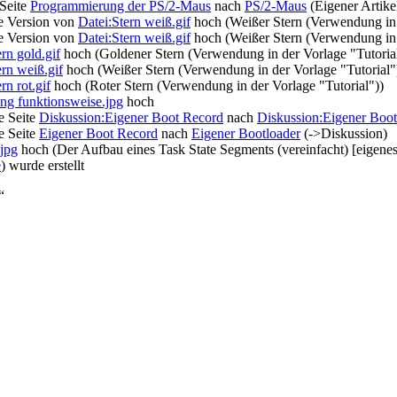
Seite
Programmierung der PS/2-Maus
nach
PS/2-Maus
(Eigener Artike
e Version von
Datei:Stern weiß.gif
hoch
(Weißer Stern (Verwendung in 
e Version von
Datei:Stern weiß.gif
hoch
(Weißer Stern (Verwendung in 
rn gold.gif
hoch
(Goldener Stern (Verwendung in der Vorlage "Tutoria
ern weiß.gif
hoch
(Weißer Stern (Verwendung in der Vorlage "Tutorial"
rn rot.gif
hoch
(Roter Stern (Verwendung in der Vorlage "Tutorial"))
ing funktionsweise.jpg
hoch
e Seite
Diskussion:Eigener Boot Record
nach
Diskussion:Eigener Boot
e Seite
Eigener Boot Record
nach
Eigener Bootloader
(->Diskussion)
.jpg
hoch
(Der Aufbau eines Task State Segments (vereinfacht) [eigene
e
)
wurde erstellt
“