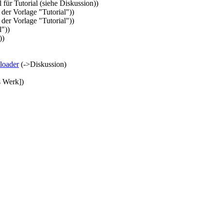
l für Tutorial (siehe Diskussion))
der Vorlage "Tutorial"))
der Vorlage "Tutorial"))
l"))
))
loader
(->Diskussion)
s Werk])