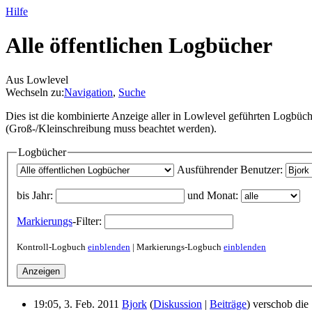
Hilfe
Alle öffentlichen Logbücher
Aus Lowlevel
Wechseln zu:
Navigation
,
Suche
Dies ist die kombinierte Anzeige aller in Lowlevel geführten Logbüc
(Groß-/Kleinschreibung muss beachtet werden).
Logbücher
Ausführender Benutzer:
bis Jahr:
und Monat:
Markierungs
-Filter:
Kontroll-Logbuch
einblenden
| Markierungs-Logbuch
einblenden
19:05, 3. Feb. 2011
Bjork
(
Diskussion
|
Beiträge
)
verschob die 