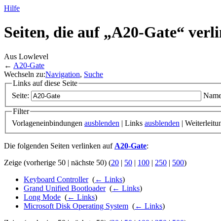
Hilfe
Seiten, die auf „A20-Gate“ verl
Aus Lowlevel
←
A20-Gate
Wechseln zu:
Navigation
,
Suche
Links auf diese Seite
Seite:
Name
Filter
Vorlageneinbindungen
ausblenden
| Links
ausblenden
| Weiterleit
Die folgenden Seiten verlinken auf
A20-Gate
:
Zeige (vorherige 50 | nächste 50) (
20
|
50
|
100
|
250
|
500
)
Keyboard Controller
‎
(
← Links
)
Grand Unified Bootloader
‎
(
← Links
)
Long Mode
‎
(
← Links
)
Microsoft Disk Operating System
‎
(
← Links
)