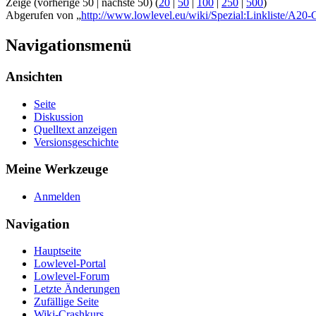
Zeige (vorherige 50 | nächste 50) (
20
|
50
|
100
|
250
|
500
)
Abgerufen von „
http://www.lowlevel.eu/wiki/Spezial:Linkliste/A20-
Navigationsmenü
Ansichten
Seite
Diskussion
Quelltext anzeigen
Versionsgeschichte
Meine Werkzeuge
Anmelden
Navigation
Hauptseite
Lowlevel-Portal
Lowlevel-Forum
Letzte Änderungen
Zufällige Seite
Wiki-Crashkurs