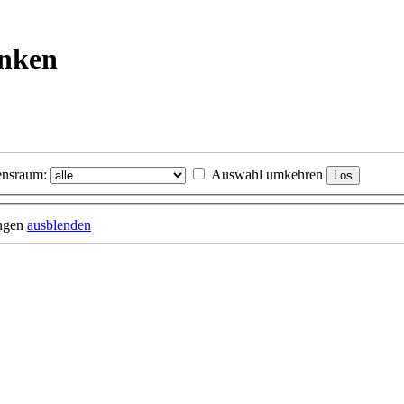
inken
nsraum:
Auswahl umkehren
ungen
ausblenden