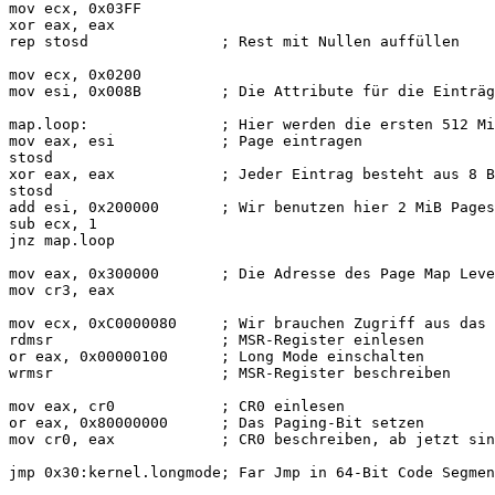
mov ecx, 0x03FF

xor eax, eax

rep stosd               ; Rest mit Nullen auffüllen

mov ecx, 0x0200

mov esi, 0x008B         ; Die Attribute für die Einträg
map.loop:               ; Hier werden die ersten 512 Mi
mov eax, esi            ; Page eintragen

stosd

xor eax, eax            ; Jeder Eintrag besteht aus 8 B
stosd

add esi, 0x200000       ; Wir benutzen hier 2 MiB Pages

sub ecx, 1

jnz map.loop

mov eax, 0x300000       ; Die Adresse des Page Map Leve
mov cr3, eax

mov ecx, 0xC0000080     ; Wir brauchen Zugriff aus das 
rdmsr                   ; MSR-Register einlesen

or eax, 0x00000100	; Long Mode einschalten

wrmsr                   ; MSR-Register beschreiben

mov eax, cr0            ; CR0 einlesen

or eax, 0x80000000      ; Das Paging-Bit setzen

mov cr0, eax	        ; CR0 beschreiben, ab jetzt sind wir im Long Mode

jmp 0x30:kernel.longmode; Far Jmp in 64-Bit Code Segmen