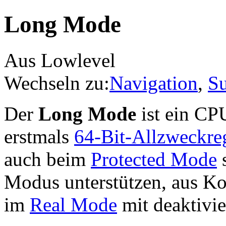
Long Mode
Aus Lowlevel
Wechseln zu:
Navigation
,
S
Der
Long Mode
ist ein CP
erstmals
64-Bit-Allzweckreg
auch beim
Protected Mode
s
Modus unterstützen, aus Ko
im
Real Mode
mit deaktivi