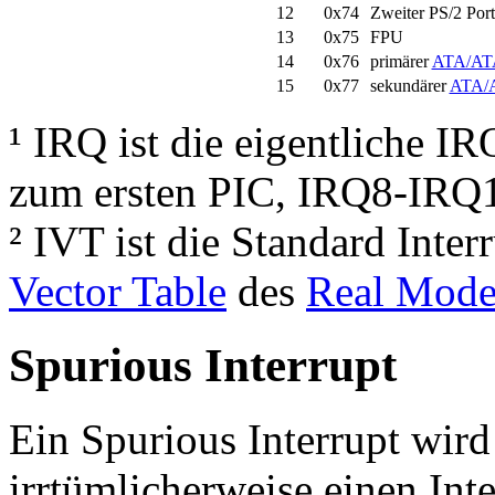
12
0x74
Zweiter PS/2 Por
13
0x75
FPU
14
0x76
primärer
ATA/ATA
15
0x77
sekundärer
ATA/A
¹ IRQ ist die eigentliche
zum ersten PIC, IRQ8-IRQ1
² IVT ist die Standard Int
Vector Table
des
Real Mod
Spurious Interrupt
Ein Spurious Interrupt wird
irrtümlicherweise einen Int