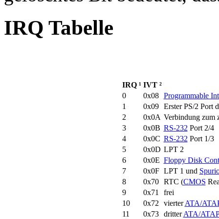
IRQ Tabelle
IRQ ¹
IVT ²
0
0x08
Programmable Int
1
0x09
Erster PS/2 Port 
2
0x0A
Verbindung zum 
3
0x0B
RS-232
Port 2/4
4
0x0C
RS-232
Port 1/3
5
0x0D
LPT 2
6
0x0E
Floppy Disk Cont
7
0x0F
LPT 1 und
Spurio
8
0x70
RTC (
CMOS
Rea
9
0x71
frei
10
0x72
vierter
ATA/ATAP
11
0x73
dritter
ATA/ATAP