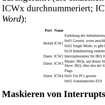
ICWx durchnummeriert; IC
Word
):
Port
Name
Einleitung der Initialisieru
0x01
Gesetzt, wenn ansch
Befehl
ICW1
0x02
Single Mode, es gibt 
0x10
Initialisierung einleit
Daten
ICW2
Interruptnummer für IRQ 0 
Master: IRQs, auf denen S
Daten
ICW3
Slave: IRQ, über den der S
Flags
Daten
ICW4
0x01
Für PCs gesetzt
0x02
Automatisches EOI
Maskieren von Interrupt