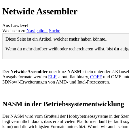
Netwide Assembler
Aus Lowlevel
Wechseln zu:
Navigation
,
Suche
Diese Seite ist ein Artikel, welcher
mehr
haben könnte..
Wenn du mehr darüber weißt oder recherchieren willst, bist
du
aufge
Der
Netwide Assembler
oder kurz
NASM
ist ein unter der 2-Klaus
Ausgabeformate werden
ELF
, a.out, flat binary,
COFF
und OMF unter
3DNow!-Erweiterungen von AMD- und Intel-Prozessoren.
NASM in der Betriebssystementwicklung
Der NASM wird vom Großteil der Hobbybetriebssysteme in der Szen
liegt vermutlich daran, dass er auf vielen Plattformen läuft (er läuft so
kann) und die wichtigsten Formate unterstützt. Womit wir auch scho