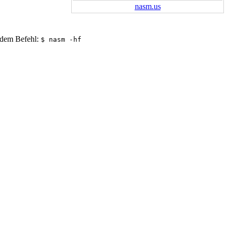
nasm.us
endem Befehl:
$ nasm -hf