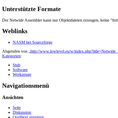
Unterstützte Formate
Der Netwide Assembler kann nur Objektdateien erzeugen, keine "fert
Weblinks
NASM bei Sourceforge
Abgerufen von „
http://www.lowlevel.eu/w/index.php?title=Netwid
Kategorien
:
Stub
Software
Werkzeuge
Navigationsmenü
Ansichten
Seite
Diskussion
Quelltext anzeigen