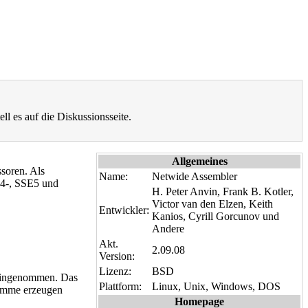
ell es auf die Diskussionsseite.
Allgemeines
soren. Als
Name:
Netwide Assembler
4-, SSE5 und
H. Peter Anvin, Frank B. Kotler,
Victor van den Elzen, Keith
Entwickler:
Kanios, Cyrill Gorcunov und
Andere
Akt.
2.09.08
Version:
Lizenz:
BSD
 eingenommen. Das
Plattform:
Linux, Unix, Windows, DOS
ramme erzeugen
Homepage