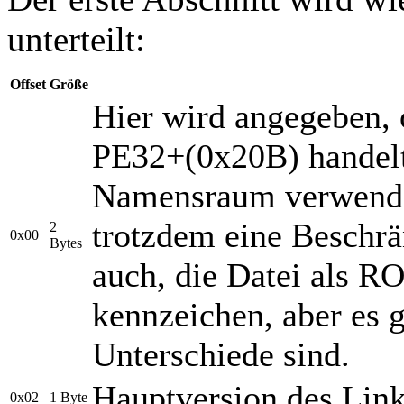
unterteilt:
Offset
Größe
Hier wird angegeben,
PE32+(0x20B) handelt
Namensraum verwende
trotzdem eine Beschrä
2
0x00
Bytes
auch, die Datei als 
kennzeichen, aber es g
Unterschiede sind.
Hauptversion des Link
0x02
1 Byte