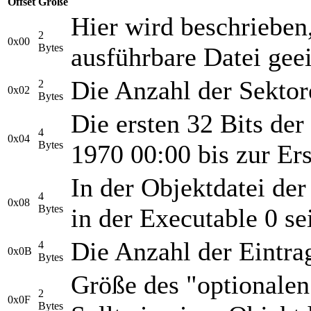
Offset
Größe
Hier wird beschrieben,
2
0x00
Bytes
ausführbare Datei geei
Die Anzahl der Sektor
2
0x02
Bytes
Die ersten 32 Bits de
4
0x04
Bytes
1970 00:00 bis zur Ers
In der Objektdatei der
4
0x08
Bytes
in der Executable 0 se
Die Anzahl der Eintra
4
0x0B
Bytes
Größe des "optionalen
2
0x0F
Bytes