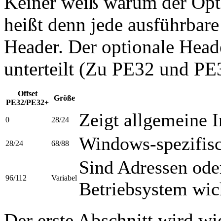
Keiner weiß warum der Opti
heißt denn jede ausführbare
Header. Der optionale Heade
unterteilt (Zu PE32 und PE
Offset
Größe
PE32/PE32+
Zeigt allgemeine 
0
28/24
Windows-spezifisc
28/24
68/88
Sind Adressen oder
96/112
Variabel
Betriebsystem wic
Der erste Abschnitt wird w