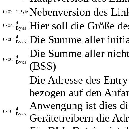
Nebenversion des Lin
0x03
1 Byte
Hier soll die Größe d
4
0x04
Bytes
Die Summe aller initi
4
0x08
Bytes
Die Summe aller nicht 
4
0x0C
Bytes
(BSS)
Die Adresse des Entry
bezogen auf den Anfan
Anwengung ist dies die
4
0x10
Bytes
Gerätetreibern die Adr