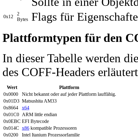
Sollte in einer Objektd
Flags für Eigenschafte
2
0x12
Bytes
Plattformtypen für den 
In dieser Tabelle werden di
des COFF-Headers erläutert
Wert
Plattform
0x0000
Nicht bekannt oder auf jeder Plattform lauffähig.
0x01D3
Matsushita AM33
0x8664
x64
0x01C0
ARM little endian
0x0EBC
EFI Bytecode
0x014C
x86
kompatible Prozessoren
0x0200
Intel Itanium Prozessorfamilie