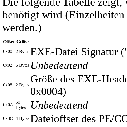
Die folgende Tabelle zeig
benötigt wird (Einzelheite
werden.)
Offset
Größe
EXE-Datei Signatur 
0x00
2 Bytes
Unbedeutend
0x02
6 Bytes
Größe des EXE-Header
0x08
2 Bytes
0x0004)
Unbedeutend
50
0x0A
Bytes
Dateioffset des PE/
0x3C
4 Bytes