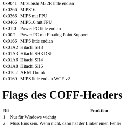
0x9041
Mitsubishi M32R little endian
0x0266
MIPS16
0x0366
MIPS mit FPU
0x0466
MIPS16 mit FPU
0x01f0
Power PC little endian
0x00f1
Power PC mit Floating Point Support
0x0166
MIPS little endian
0x01A2
Hitachi SH3
0x01A3
Hitachi SH3 DSP
0x01A6
Hitachi SH4
0x01A8
Hitachi SH5
0x01C2
ARM Thumb
0x0169
MIPS little endian WCE v2
Flags des COFF-Headers
Bit
Funktion
1
Nur für Windows wichtig
2
Muss Eins sein. Wenn nicht, dann hat der Linker einen Fehler