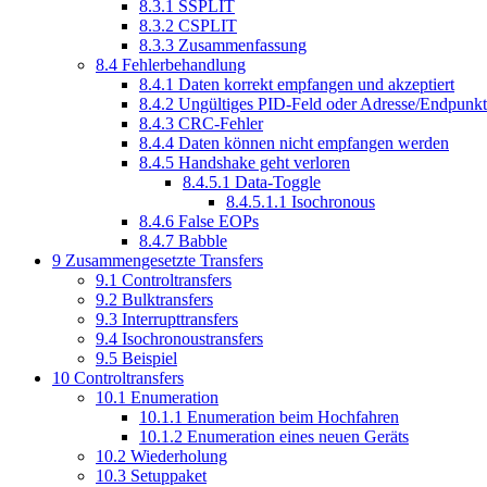
8.3.1
SSPLIT
8.3.2
CSPLIT
8.3.3
Zusammenfassung
8.4
Fehlerbehandlung
8.4.1
Daten korrekt empfangen und akzeptiert
8.4.2
Ungültiges PID-Feld oder Adresse/Endpunkt
8.4.3
CRC-Fehler
8.4.4
Daten können nicht empfangen werden
8.4.5
Handshake geht verloren
8.4.5.1
Data-Toggle
8.4.5.1.1
Isochronous
8.4.6
False EOPs
8.4.7
Babble
9
Zusammengesetzte Transfers
9.1
Controltransfers
9.2
Bulktransfers
9.3
Interrupttransfers
9.4
Isochronoustransfers
9.5
Beispiel
10
Controltransfers
10.1
Enumeration
10.1.1
Enumeration beim Hochfahren
10.1.2
Enumeration eines neuen Geräts
10.2
Wiederholung
10.3
Setuppaket