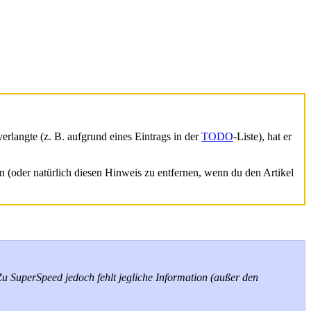
rlangte (z. B. aufgrund eines Eintrags in der
TODO
-Liste), hat er
en (oder natürlich diesen Hinweis zu entfernen, wenn du den Artikel
Zu SuperSpeed jedoch fehlt jegliche Information (außer den