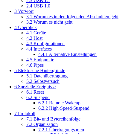
2.3
USB 1.1
2.4
USB 1.0
3
Vorwort
3.1
Worum es in den folgenden Abschnitten geht
3.2
Worum es nicht geht
4
Überblick
4.1
Geräte
4.2
Host
4.3
Konfigurationen
4.4
Interfaces
4.4.1
Alternative Einstellungen
4.5
Endpunkte
4.6
Pipes
5
Elektrische Hintergründe
5.1
Datenübertragung
5.2
Selbstversuch
6
Spezielle Ereignisse
6.1
Reset
6.2
Suspend
6.2.1
Remote Wakeup
6.2.2
High-Speed-Suspend
7
Protokoll
7.1
Bit- und Bytereihenfolge
7.2
Organisation
7.2.1
Übertragungsarten