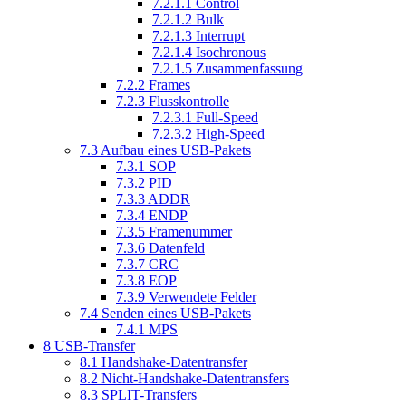
7.2.1.1
Control
7.2.1.2
Bulk
7.2.1.3
Interrupt
7.2.1.4
Isochronous
7.2.1.5
Zusammenfassung
7.2.2
Frames
7.2.3
Flusskontrolle
7.2.3.1
Full-Speed
7.2.3.2
High-Speed
7.3
Aufbau eines USB-Pakets
7.3.1
SOP
7.3.2
PID
7.3.3
ADDR
7.3.4
ENDP
7.3.5
Framenummer
7.3.6
Datenfeld
7.3.7
CRC
7.3.8
EOP
7.3.9
Verwendete Felder
7.4
Senden eines USB-Pakets
7.4.1
MPS
8
USB-Transfer
8.1
Handshake-Datentransfer
8.2
Nicht-Handshake-Datentransfers
8.3
SPLIT-Transfers