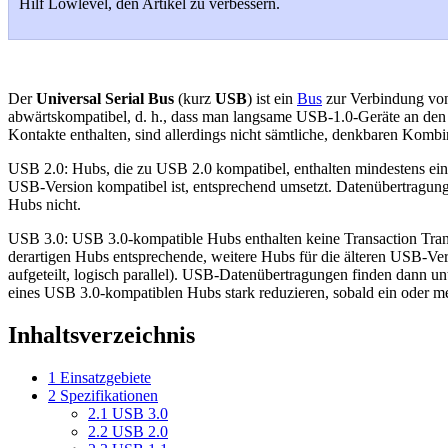
Hilf Lowlevel, den Artikel zu verbessern.
Der
Universal Serial Bus
(kurz
USB
) ist ein
Bus
zur Verbindung von
abwärtskompatibel, d. h., dass man langsame USB-1.0-Geräte an den 
Kontakte enthalten, sind allerdings nicht sämtliche, denkbaren Kombin
USB 2.0: Hubs, die zu USB 2.0 kompatibel, enthalten mindestens einen
USB-Version kompatibel ist, entsprechend umsetzt. Datenübertragung
Hubs nicht.
USB 3.0: USB 3.0-kompatible Hubs enthalten keine Transaction Transl
derartigen Hubs entsprechende, weitere Hubs für die älteren USB-Vers
aufgeteilt, logisch parallel). USB-Datenübertragungen finden dann un
eines USB 3.0-kompatiblen Hubs stark reduzieren, sobald ein oder me
Inhaltsverzeichnis
1
Einsatzgebiete
2
Spezifikationen
2.1
USB 3.0
2.2
USB 2.0