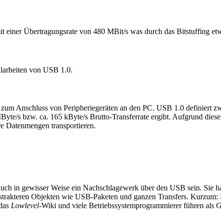
 einer Übertragungsrate von 480 MBit/s was durch das Bitstuffing etwa
larheiten von USB 1.0.
 zum Anschluss von Peripheriegeräten an den PC. USB 1.0 definiert z
MByte/s bzw. ca. 165 kByte/s Brutto-Transferrate ergibt. Aufgrund di
re Datenmengen transportieren.
auch in gewisser Weise ein Nachschlagewerk über den USB sein. Sie h
 abstrakteren Objekten wie USB-Paketen und ganzen Transfers. Kurzum: 
 das
Lowlevel
-Wiki und viele Betriebssystemprogrammierer führen als Gr