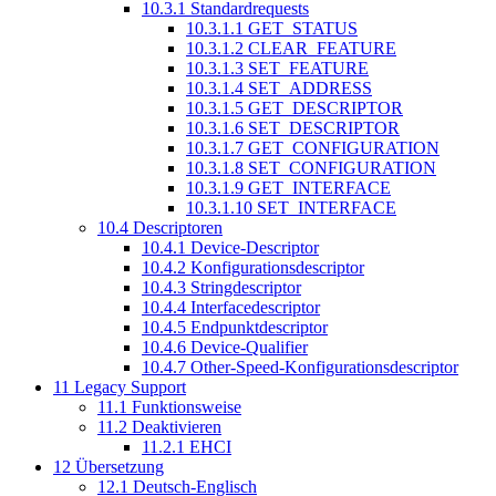
10.3.1
Standardrequests
10.3.1.1
GET_STATUS
10.3.1.2
CLEAR_FEATURE
10.3.1.3
SET_FEATURE
10.3.1.4
SET_ADDRESS
10.3.1.5
GET_DESCRIPTOR
10.3.1.6
SET_DESCRIPTOR
10.3.1.7
GET_CONFIGURATION
10.3.1.8
SET_CONFIGURATION
10.3.1.9
GET_INTERFACE
10.3.1.10
SET_INTERFACE
10.4
Descriptoren
10.4.1
Device-Descriptor
10.4.2
Konfigurationsdescriptor
10.4.3
Stringdescriptor
10.4.4
Interfacedescriptor
10.4.5
Endpunktdescriptor
10.4.6
Device-Qualifier
10.4.7
Other-Speed-Konfigurationsdescriptor
11
Legacy Support
11.1
Funktionsweise
11.2
Deaktivieren
11.2.1
EHCI
12
Übersetzung
12.1
Deutsch-Englisch