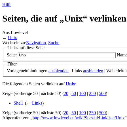
Hilfe
Seiten, die auf „Unix“ verlinken
Aus Lowlevel
←
Unix
Wechseln zu:
Navigation
,
Suche
Links auf diese Seite
Seite:
Name
Filter
Vorlageneinbindungen
ausblenden
| Links
ausblenden
| Weiterleit
Die folgenden Seiten verlinken auf
Unix
:
Zeige (vorherige 50 | nächste 50) (
20
|
50
|
100
|
250
|
500
)
Shell
‎
(
← Links
)
Zeige (vorherige 50 | nächste 50) (
20
|
50
|
100
|
250
|
500
)
Abgerufen von „
http://www.lowlevel.eu/wiki/Spezial:Linkliste/Unix
“