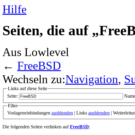
Hilfe
Seiten, die auf „Free
Aus Lowlevel
←
FreeBSD
Wechseln zu:
Navigation
,
S
Links auf diese Seite
Seite:
Name
Filter
Vorlageneinbindungen
ausblenden
| Links
ausblenden
| Weiterleit
Die folgenden Seiten verlinken auf
FreeBSD
: