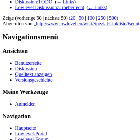
Diskussion:TODO
‎
(
← Links
)
Lowlevel Diskussion:Urheberrecht
‎
(
← Links
)
Zeige (vorherige 50 | nächste 50) (
20
|
50
|
100
|
250
|
500
)
Abgerufen von „
http://www.lowlevel.eu/wiki/Spezial:Linkliste/Benutz
Navigationsmenü
Ansichten
Benutzerseite
Diskussion
Quelltext anzeigen
Versionsgeschichte
Meine Werkzeuge
Anmelden
Navigation
Hauptseite
Lowlevel-Portal
Lowlevel-Forum