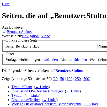
Hilfe
Seiten, die auf „Benutzer:Stultu
Aus Lowlevel
←
Benutzer:Stultus
Wechseln zu:
Navigation
,
Suche
Links auf diese Seite
Seite:
Name
Filter
Vorlageneinbindungen
ausblenden
| Links
ausblenden
| Weiterleit
Die folgenden Seiten verlinken auf
Benutzer:Stultus
:
Zeige (vorherige 50 | nächste 50) (
20
|
50
|
100
|
250
|
500
)
Týndur/Team
‎
(
← Links
)
Diskussion:OS-Dev für Einsteiger
‎
(
← Links
)
Týndur
‎
(
← Links
)
Diskussion:Treiber
‎
(
← Links
)
Vorlage Diskussion:Übersicht Betriebssysteme
‎
(
← Links
)