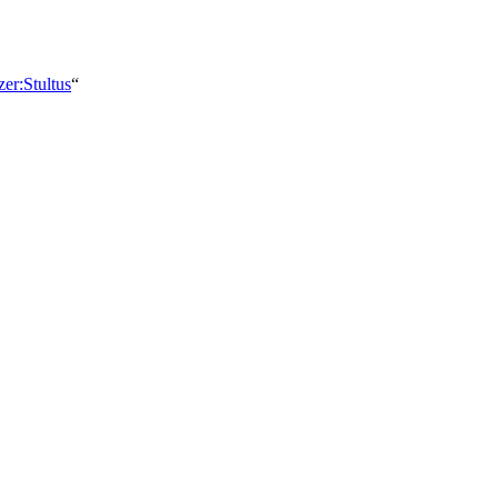
er:Stultus
“