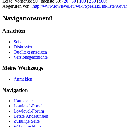
Zeige (vorherige 50 | nächste 50) (
20
|
50
|
100
|
250
|
500
)
Abgerufen von „
http://www.lowlevel.eu/wiki/Spezial:Linkliste/A
Navigationsmenü
Ansichten
Seite
Diskussion
Quelltext anzeigen
Versionsgeschichte
Meine Werkzeuge
Anmelden
Navigation
Hauptseite
Lowlevel-Portal
Lowlevel-Forum
Letzte Änderungen
Zufällige Seite
Wiki-Crashkurs