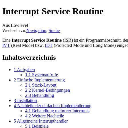
Interrupt Service Routine
Aus Lowlevel
Wechseln zu:
Navigation
,
Suche
Eine
Interrupt Service Routine
(ISR) ist ein Programmabschnitt, d
IVT
(Real Mode) bzw.
IDT
(Protected Mode und Long Mode) einget
Inhaltsverzeichnis
1
Aufgaben
1.1
Systemaufrufe
2
Einfache Implementierung
2.1
Stack-Layout
2.2
Kernel-Bedingungen
2.3
Behandlung
3
Installation
4
Nachteile der einfachen Implementierung
4.1
Behandlung mehrerer Interrupts
4.2
Weitere Nachteile
5
Allgemeine Interrupthandler
5.1
Beispiele