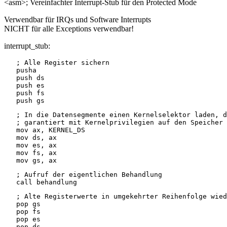
<asm>; Vereinfachter Interrupt-Stub für den Protected Mode
Verwendbar für IRQs und Software Interrupts
NICHT für alle Exceptions verwendbar!
interrupt_stub:
   ; Alle Register sichern

   pusha

   push ds

   push es

   push fs

   ; In die Datensegmente einen Kernelselektor laden, d
   ; garantiert mit Kernelprivilegien auf den Speicher 
   mov ax, KERNEL_DS

   mov ds, ax

   mov es, ax

   mov fs, ax

   ; Aufruf der eigentlichen Behandlung

   ; Alte Registerwerte in umgekehrter Reihenfolge wied
   pop gs

   pop fs

   pop es

   pop ds
