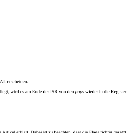
 AL erscheinen.
 liegt, wird es am Ende der ISR von den
pop
s wieder in die Register
tikel erklärt. Dabei ist zu beachten, dass die Flags richtig gesetzt