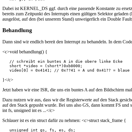
Dabei ist KERNEL_DS ggf. durch eine passende Konstante zu ersetzen
bereits zum Zeitpunkt des Interrupts einen gültigen Selektor geladen
ausgelöst, auf den (bei unserem Stand) unweigerlich ein Double Fault,
Behandlung
Dann sind wir endlich bereit den Interrupt zu behandeln. In dem Cod
<c>void behandlung() {
   // schreibt ein buntes A in die obere linke Ecke

   short *video = (short*)0xb8000;

}</c>
Jetzt haben wir eine ISR, die uns ein buntes A auf den Bildschirm mal
Dazu nutzen wir aus, dass wir die Registerwerte auf den Stack gesich
auf den Stack gepusht wurde. Bei uns also GS, dann kommt FS und so
int fs, unsigned int es ...</c>
Schlauer ist es ein struct dafür zu nehmen: <c>struct stack_frame {
   unsigned int gs, fs, es, ds;
