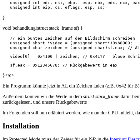
   unsigned int edi, esi, ebp, _esp, ebx, edx, ecx, eax
}
void behandlung(struct stack_frame sf) {
   // ein buntes Zeichen auf den Bildschirm schreiben

   unsigned short *video = (unsigned short*)0xb8000;

}</c>
Ein Programm könnte jetzt in AL ein Zeichen laden (z.B. 0x42 für B
Außerdem können wir die Werte in dem
struct stack_frame
dafür benu
zurückgelesen, und unsere Rückgabewerte
Im Folgenden soll nun erläutert werden, wie man der CPU mitteilt, da
Installation
Im Protected Mode muss der Zeiger für ein ISR in die
Interrupt Descr