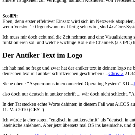
andere Tätigkeiten zur Verfügung, nämlich Ausliefern von Webseiten.
ScollPi:
Eben, denn erster effektiver Einsatz wird sich im Netzwerk abspielen, 
wenn Version 1.0 irgendwann mal fertig sein wird, sind 4x-Core-Sys
Ich muss mir doch echt mal die Zeit nehmen und eine Visualisierung 
funktionieren soll und welche wichtige Rolle die Channels (als IPC)
Der Antiker Text im Logo
ich hab mal ne frage und zwar hat der antiker text in deinem logo ne b
deutschen text mit antiker schriftzeichen geschrieben? --
Chris12
21:34
Siehe oben : "Asyncronous interconnected Operating System" XD --
also doch nur deutsch in antiker schrift ... wär doch nicht schlecht, "A
In der Tat stecken echte Worte dahinter, in diesem Fall was AiCOS aus
11. Mai 2010 (CEST)
Ich würde ja eher sagen "englisch in antikerschrift" als "deutsch in
lateinische anlehnen. Aber jetzt übersetz mal OS ins lateinische, und de