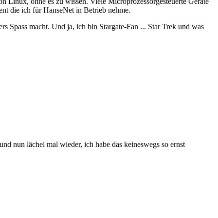
n Linux, ohne es zu wissen. Viele Microprozessorgesteuerte Geräte
 die ich für HanseNet in Betrieb nehme.
 Spass macht. Und ja, ich bin Stargate-Fan ... Star Trek und was
und nun lächel mal wieder, ich habe das keineswegs so ernst