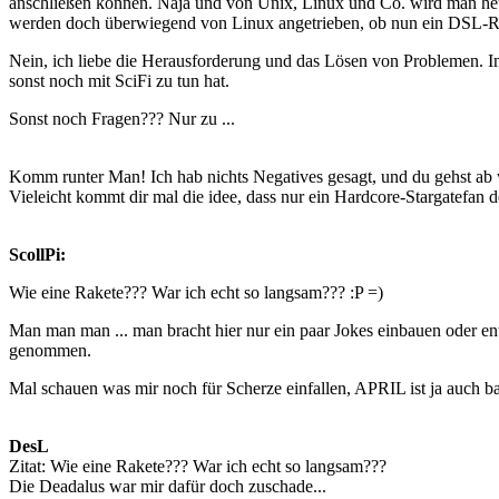
anschließen können. Naja und von Unix, Linux und Co. wird man heut
werden doch überwiegend von Linux angetrieben, ob nun ein DSL-R
Nein, ich liebe die Herausforderung und das Lösen von Problemen. I
sonst noch mit SciFi zu tun hat.
Sonst noch Fragen??? Nur zu ...
Komm runter Man! Ich hab nichts Negatives gesagt, und du gehst ab 
Vieleicht kommt dir mal die idee, dass nur ein Hardcore-Stargatefan
ScollPi:
Wie eine Rakete??? War ich echt so langsam??? :P =)
Man man man ... man bracht hier nur ein paar Jokes einbauen oder en
genommen.
Mal schauen was mir noch für Scherze einfallen, APRIL ist ja auch ba
DesL
Zitat: Wie eine Rakete??? War ich echt so langsam???
Die Deadalus war mir dafür doch zuschade...