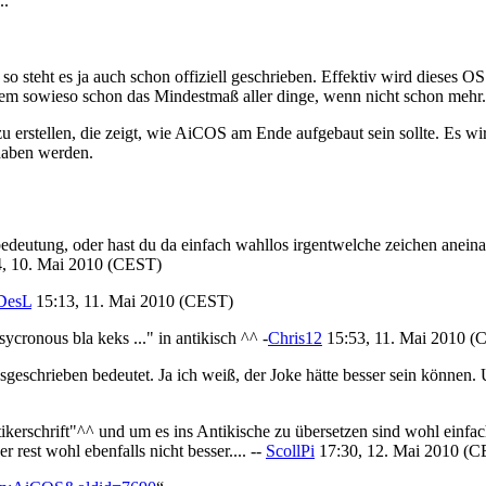
..
so steht es ja auch schon offiziell geschrieben. Effektiv wird dieses OS
tem sowieso schon das Mindestmaß aller dinge, wenn nicht schon mehr.
zu erstellen, die zeigt, wie AiCOS am Ende aufgebaut sein sollte. Es 
 haben werden.
edeutung, oder hast du da einfach wahllos irgentwelche zeichen aneinand
, 10. Mai 2010 (CEST)
DesL
15:13, 11. Mai 2010 (CEST)
sycronous bla keks ..." in antikisch ^^ -
Chris12
15:53, 11. Mai 2010 (
geschrieben bedeutet. Ja ich weiß, der Joke hätte besser sein können. U
 antikerschrift"^^ und um es ins Antikische zu übersetzen sind wohl ei
r rest wohl ebenfalls nicht besser.... --
ScollPi
17:30, 12. Mai 2010 (