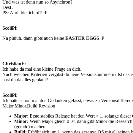
Und was ist denn nun so Asynchron?
DesL
PS: April blei ich off! :P
ScollPi:
Na püüüh, dann gibts auch keine
EASTER EGGS
:P
ChristianF:
Ich habe da mal eine kleine Frage an dich.
Nach welchen Kriterien vergibst du neue Versionsnummern? Ist das eh
hast du da alles geplant?
ScollPi:
Ich hatte schon mal den Gedanken gefasst, etwas zu Versionsdifferenz
Major.Minor.Build.Revision
Major:
Erste stabiles Release hat den Wert > 1, solange dieser 
Minor:
Wenn Major gleich 0 ist, dann gibt Minor die Research-
(gerade) machen.
Build:
Erhöht sich um 1, wenn das gesamte OS mit all seinen 