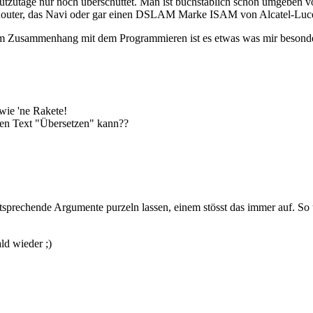
zutage nur noch überschüttet. Man ist buchstäblich schon umgeben vo
outer, das Navi oder gar einen DSLAM Marke ISAM von Alcatel-Lucent
m Zusammenhang mit dem Programmieren ist es etwas was mir besonders
wie 'ne Rakete!
 den Text "Übersetzen" kann??
tsprechende Argumente purzeln lassen, einem stösst das immer auf. So 
ld wieder ;)