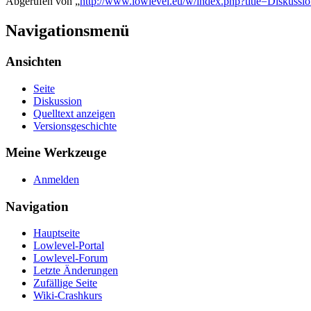
Abgerufen von „
http://www.lowlevel.eu/w/index.php?title=Diskus
Navigationsmenü
Ansichten
Seite
Diskussion
Quelltext anzeigen
Versionsgeschichte
Meine Werkzeuge
Anmelden
Navigation
Hauptseite
Lowlevel-Portal
Lowlevel-Forum
Letzte Änderungen
Zufällige Seite
Wiki-Crashkurs