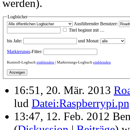
werden).
Logbücher
Ausführender Benutzer:
Titel beginnt mit …
bis Jahr:
und Monat:
Markierungs
-Filter:
Kontroll-Logbuch
einblenden
| Markierungs-Logbuch
einblenden
16:51, 20. Mär. 2013
Roa
lud
Datei:Raspberrypi.p
13:47, 12. Feb. 2012 Be
(
Diskussion
|
Beiträge
)
wu