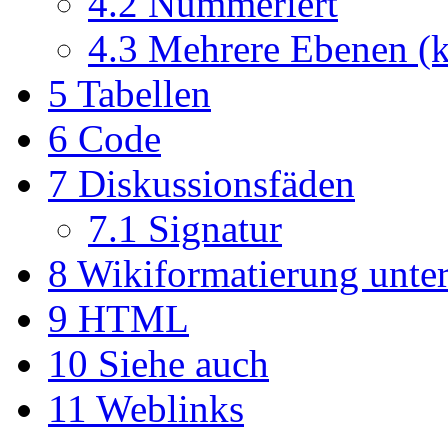
4.2
Nummeriert
4.3
Mehrere Ebenen (k
5
Tabellen
6
Code
7
Diskussionsfäden
7.1
Signatur
8
Wikiformatierung unte
9
HTML
10
Siehe auch
11
Weblinks