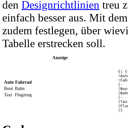
den
Designrichtlinien
treu z
einfach besser aus. Mit de
zudem festlegen, über wievie
Tabelle erstrecken soll.
Anzeige
{| {
!Auto
!Fah
Auto
Fahrrad
|-

Boot
Bahn
|Boot
|Bahn
Taxi
Flugzeug
|-

|Taxi
|Flu