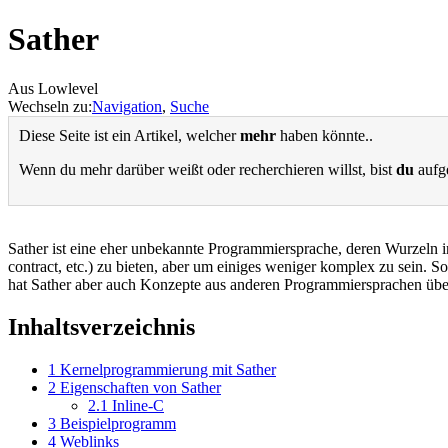
Sather
Aus Lowlevel
Wechseln zu:
Navigation
,
Suche
Diese Seite ist ein Artikel, welcher
mehr
haben könnte..
Wenn du mehr darüber weißt oder recherchieren willst, bist
du
aufge
Sather ist eine eher unbekannte Programmiersprache, deren Wurzeln in
contract, etc.) zu bieten, aber um einiges weniger komplex zu sein.
hat Sather aber auch Konzepte aus anderen Programmiersprachen übe
Inhaltsverzeichnis
1
Kernelprogrammierung mit Sather
2
Eigenschaften von Sather
2.1
Inline-C
3
Beispielprogramm
4
Weblinks