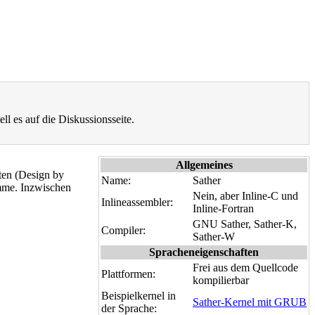
ell es auf die Diskussionsseite.
Allgemeines
iten (Design by
Name:
Sather
amme. Inzwischen
Nein, aber Inline-C und
Inlineassembler:
Inline-Fortran
GNU Sather, Sather-K,
Compiler:
Sather-W
Spracheneigenschaften
Frei aus dem Quellcode
Plattformen:
kompilierbar
Beispielkernel in
Sather-Kernel mit GRUB
der Sprache: