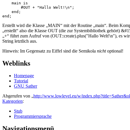
    main is 

        #OUT + "Hallo Welt!\n"; 

    end;

end;
Erstellt wird die Klasse „MAIN“ mit der Routine „main“. Beim Kompi
„erstellt“ also die Klasse OUT (die zur Systembibliothek gehört) &#1
„+“ führt zum Aufruf von (OUT::create).plus("Hallo Welt!\n"), es wir
String letztlich aus.
Hinweis: Im Gegensatz zu Eiffel sind die Semikola
nicht
optional!
Weblinks
Homepage
Tutorial
GNU Sather
Abgerufen von „
http://www.lowlevel.eu/w/index.php?title=Sather&
Kategorien
:
Stub
Programmiersprache
Navigationsmenü