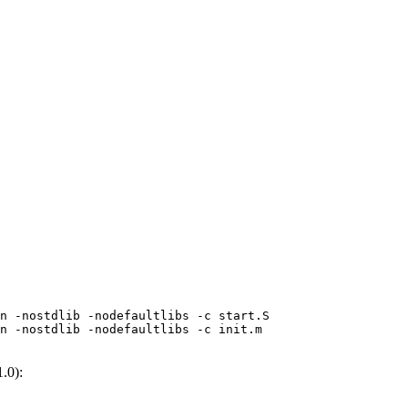
n -nostdlib -nodefaultlibs -c start.S

n -nostdlib -nodefaultlibs -c init.m

.0):