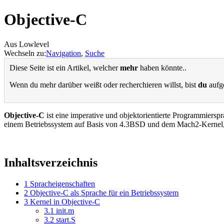
Objective-C
Aus Lowlevel
Wechseln zu:
Navigation
,
Suche
Diese Seite ist ein Artikel, welcher
mehr
haben könnte..
Wenn du mehr darüber weißt oder recherchieren willst, bist
du
aufge
Objective-C
ist eine imperative und objektorientierte Programmiers
einem Betriebssystem auf Basis von 4.3BSD und dem Mach2-Kernel,
Inhaltsverzeichnis
1
Spracheigenschaften
2
Objective-C als Sprache für ein Betriebssystem
3
Kernel in Objective-C
3.1
init.m
3.2
start.S