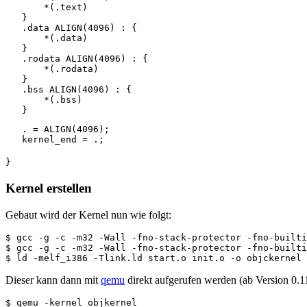
       *(.text)

   }

   .data ALIGN(4096) : {

       *(.data)

   }

   .rodata ALIGN(4096) : {

       *(.rodata)

   }

   .bss ALIGN(4096) : {

       *(.bss)

   . = ALIGN(4096);

}
Kernel erstellen
Gebaut wird der Kernel nun wie folgt:
$ gcc -g -c -m32 -Wall -fno-stack-protector -fno-builti
$ gcc -g -c -m32 -Wall -fno-stack-protector -fno-builti
Dieser kann dann mit
qemu
direkt aufgerufen werden (ab Version 0.11