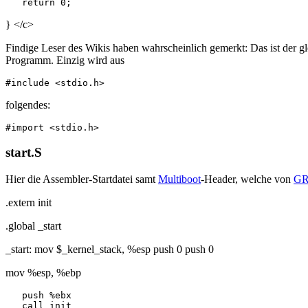
} </c>
Findige Leser des Wikis haben wahrscheinlich gemerkt: Das ist der g
Programm. Einzig wird aus
folgendes:
start.S
Hier die Assembler-Startdatei samt
Multiboot
-Header, welche von
G
.extern init
.global _start
_start: mov $_kernel_stack, %esp push 0 push 0
mov %esp, %ebp
   push %ebx
