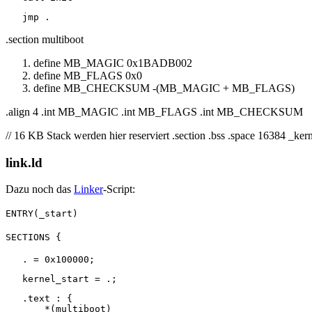
.section multiboot
define MB_MAGIC 0x1BADB002
define MB_FLAGS 0x0
define MB_CHECKSUM -(MB_MAGIC + MB_FLAGS)
.align 4 .int MB_MAGIC .int MB_FLAGS .int MB_CHECKSUM
// 16 KB Stack werden hier reserviert .section .bss .space 16384 _ker
link.ld
Dazu noch das
Linker
-Script:
ENTRY(_start)
SECTIONS {
   .text : {

       *(multiboot)
