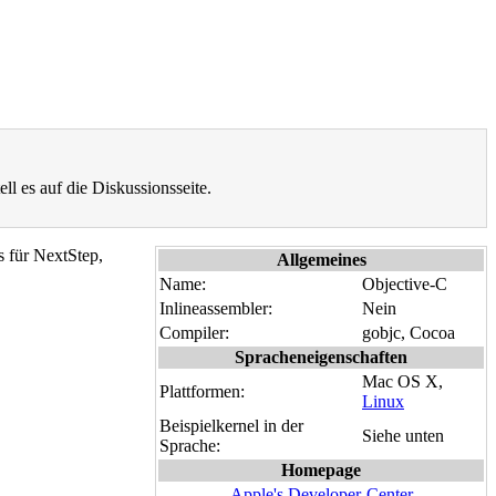
ell es auf die Diskussionsseite.
s für NextStep,
Allgemeines
Name:
Objective-C
Inlineassembler:
Nein
Compiler:
gobjc, Cocoa
Spracheneigenschaften
Mac OS X,
Plattformen:
Linux
Beispielkernel in der
Siehe unten
Sprache:
Homepage
Apple's Developer-Center