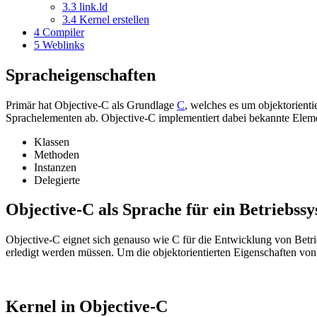
3.3
link.ld
3.4
Kernel erstellen
4
Compiler
5
Weblinks
Spracheigenschaften
Primär hat Objective-C als Grundlage
C
, welches es um objektorienti
Sprachelementen ab. Objective-C implementiert dabei bekannte Eleme
Klassen
Methoden
Instanzen
Delegierte
Objective-C als Sprache für ein Betriebss
Objective-C eignet sich genauso wie C für die Entwicklung von Betrie
erledigt werden müssen. Um die objektorientierten Eigenschaften von 
Kernel in Objective-C