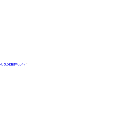
ve-C&oldid=6347
“