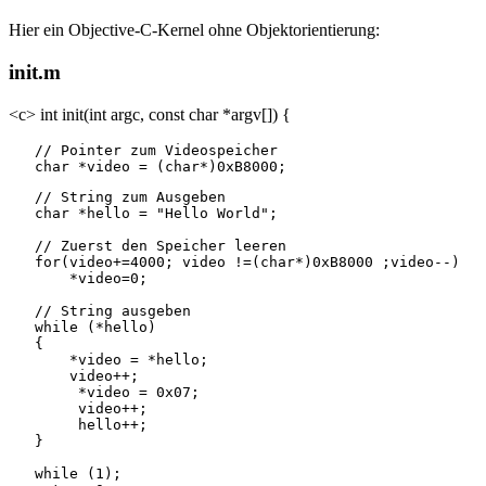
Hier ein Objective-C-Kernel ohne Objektorientierung:
init.m
<c> int init(int argc, const char *argv[]) {
   // Pointer zum Videospeicher

   // String zum Ausgeben

   char *hello = "Hello World";

   // Zuerst den Speicher leeren

   for(video+=4000; video !=(char*)0xB8000 ;video--)

       *video=0;

   // String ausgeben

   while (*hello) 

   {

       *video = *hello;

       video++;

   	*video = 0x07;

   	video++;

   	hello++;

   }

   while (1);
