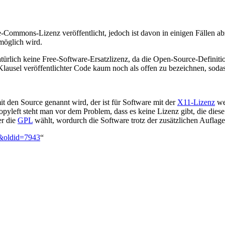
e-Commons-Lizenz veröffentlicht, jedoch ist davon in einigen Fällen a
öglich wird.
ürlich keine Free-Software-Ersatzlizenz, da die Open-Source-Definitio
ausel veröffentlichter Code kaum noch als offen zu bezeichnen, sodass 
t den Source genannt wird, der ist für Software mit der
X11-Lizenz
wes
left steht man vor dem Problem, dass es keine Lizenz gibt, die die
er die
GPL
wählt, wordurch die Software trotz der zusätzlichen Auflag
n&oldid=7943
“