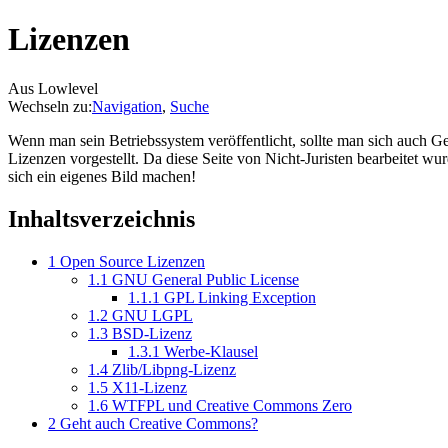
Lizenzen
Aus Lowlevel
Wechseln zu:
Navigation
,
Suche
Wenn man sein Betriebssystem veröffentlicht, sollte man sich auch
Lizenzen vorgestellt. Da diese Seite von Nicht-Juristen bearbeitet wurd
sich ein eigenes Bild machen!
Inhaltsverzeichnis
1
Open Source Lizenzen
1.1
GNU General Public License
1.1.1
GPL Linking Exception
1.2
GNU LGPL
1.3
BSD-Lizenz
1.3.1
Werbe-Klausel
1.4
Zlib/Libpng-Lizenz
1.5
X11-Lizenz
1.6
WTFPL und Creative Commons Zero
2
Geht auch Creative Commons?