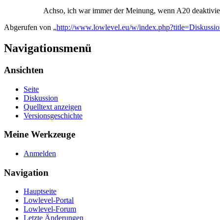
Achso, ich war immer der Meinung, wenn A20 deaktiviert 
Abgerufen von „
http://www.lowlevel.eu/w/index.php?title=Diskuss
Navigationsmenü
Ansichten
Seite
Diskussion
Quelltext anzeigen
Versionsgeschichte
Meine Werkzeuge
Anmelden
Navigation
Hauptseite
Lowlevel-Portal
Lowlevel-Forum
Letzte Änderungen