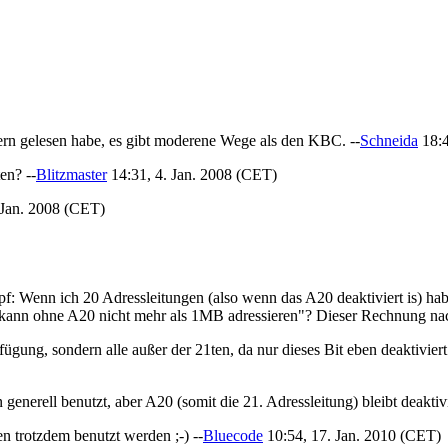
ern gelesen habe, es gibt moderene Wege als den KBC. --
Schneida
18:4
en? --
Blitzmaster
14:31, 4. Jan. 2008 (CET)
 Jan. 2008 (CET)
f: Wenn ich 20 Adressleitungen (also wenn das A20 deaktiviert is) ha
"kann ohne A20 nicht mehr als 1MB adressieren"? Dieser Rechnung nac
fügung, sondern alle außer der 21ten, da nur dieses Bit eben deaktivier
enerell benutzt, aber A20 (somit die 21. Adressleitung) bleibt deaktivie
 trotzdem benutzt werden ;-) --
Bluecode
10:54, 17. Jan. 2010 (CET)