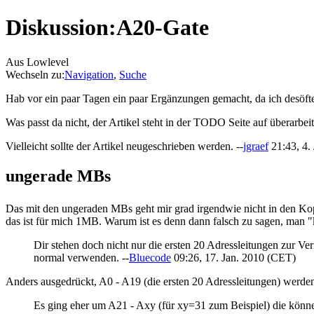
Diskussion:A20-Gate
Aus Lowlevel
Wechseln zu:
Navigation
,
Suche
Hab vor ein paar Tagen ein paar Ergänzungen gemacht, da ich desöft
Was passt da nicht, der Artikel steht in der TODO Seite auf überarbeit
Vielleicht sollte der Artikel neugeschrieben werden. --
jgraef
21:43, 4.
ungerade MBs
Das mit den ungeraden MBs geht mir grad irgendwie nicht in den Kop
das ist für mich 1MB. Warum ist es denn dann falsch zu sagen, man 
Dir stehen doch nicht nur die ersten 20 Adressleitungen zur Ver
normal verwenden. --
Bluecode
09:26, 17. Jan. 2010 (CET)
Anders ausgedrückt, A0 - A19 (die ersten 20 Adressleitungen) werden g
Es ging eher um A21 - Axy (für xy=31 zum Beispiel) die können