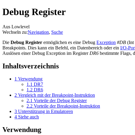
Debug Register
Aus Lowlevel
Wechseln zu:
Navigation
,
Suche
Die
Debug Register
ermöglichen es eine Debug
Exception
#DB
(Int
Breakpoints. Dies kann ein Befehl, ein Datenbereich oder ein
I/O-Por
Auslösen einer Debug Exception im Register
DR6
bestimmte Flags, d
Inhaltsverzeichnis
1
Verwendung
1.1
DR7
1.2
DR6
2
Vergleich mit der Breakpoint-Instruktion
2.1
Vorteile der Debug Register
2.2
Vorteile der Breakpoint-Instruktion
3
Unterstützung in Emulatoren
4
Siehe auch
Verwendung