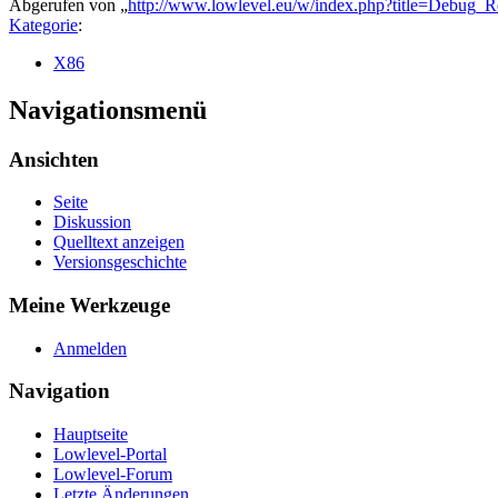
Abgerufen von „
http://www.lowlevel.eu/w/index.php?title=Debug_
Kategorie
:
X86
Navigationsmenü
Ansichten
Seite
Diskussion
Quelltext anzeigen
Versionsgeschichte
Meine Werkzeuge
Anmelden
Navigation
Hauptseite
Lowlevel-Portal
Lowlevel-Forum
Letzte Änderungen