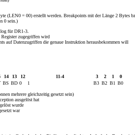
yte (LEN0 = 00) erstellt werden. Breakpoints mit der Länge 2 Bytes b
n 0 sein.)
log für DR1-3.
Register zugegriffen wird
ts auf Datenzugriffen die genaue Instruktion herausbekommen will
5
14
13
12
11-4
3
2
1
0
T
BS
BD
0
1
B3
B2
B1
B0
nen mehrere gleichzeitig gesetzt sein)
ception ausgelöst hat
sgelöst wurde
esetzt war