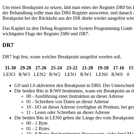
Um einen Breakpoint zu setzen, lädt man eines der Register
DR0
bis
der Behandlung sollte man das DR6 Register auswerten, und danach au
Breakpoint bei der Rückkehr aus der ISR direkt wieder ausgelöst wird
Das Kapitel zu den Debug Registern im System Programming Guide de
wichtigsten Flags der Register
DR6
und
DR7
.
DR7
DR7 legt fest, wann welcher Breakpoint ausgelöst werden soll.
31-30
29-28
27-26
25-24
23-22
21-20
19-18
17-16
15
LEN3
R/W3
LEN2
R/W2
LEN1
R/W1
LEN0
R/W0
0
G0 und L0 aktivieren den Breakpoint in DR0. Der Unterschied 
Die beiden Bits in R/W0 bestimmen, wann ein Breakpoint an d
00 - Ausführung einer Instruktion an dieser Adresse
01 - Schreiben von Daten an dieser Adresse
10 - I/O an dieser Adresse (verfügbar ab Pentium, bei g
11 - Lesen oder Schreiben an dieser Adresse
Die beiden Bits in LEN0 geben die Länge des vom Breakpoints
00 - 1 Byte
01 - 2 Bytes
10 - 8 Bytes (bei bestimmten Prozessoren, siehe Intel Ma