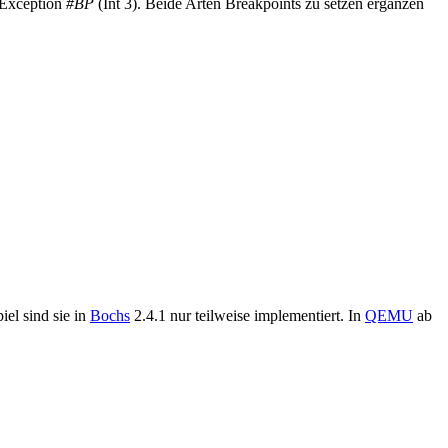
 Exception
#BP
(Int 3). Beide Arten Breakpoints zu setzen ergänzen
el sind sie in
Bochs
2.4.1 nur teilweise implementiert. In
QEMU
ab