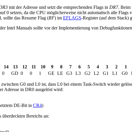
DR3
mit der Adresse und setzt die entsprechenden Flags in
DR7
. Beim 
f 0 setzen, da die CPU möglicherweise nicht automatisch alle Flags v
, sollte das Resume Flag (
RF
) im
EFLAGS
-Register (auf dem Stack) 
r Intel Manuals sollte vor der Implementierung von Debugfunktionen 
14
13
12
11
10
9
8
7
6
5
4
3
2
1
0
GD
0
0
1
GE
LE
G3
L3
G2
L2
G1
L1
G0
zwischen G0 und L0 ist, dass L0 bei einem Task-Switch wieder gelösc
er Adresse in DR0 ausgelöst wird:
esetztem DE-Bit in
CR4
)
 überdeckten Bereichs an:
nual)