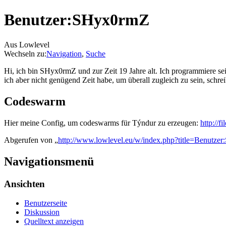
Benutzer:SHyx0rmZ
Aus Lowlevel
Wechseln zu:
Navigation
,
Suche
Hi, ich bin SHyx0rmZ und zur Zeit 19 Jahre alt. Ich programmiere sei
ich aber nicht genügend Zeit habe, um überall zugleich zu sein, schr
Codeswarm
Hier meine Config, um codeswarms für Týndur zu erzeugen:
http://f
Abgerufen von „
http://www.lowlevel.eu/w/index.php?title=Benutz
Navigationsmenü
Ansichten
Benutzerseite
Diskussion
Quelltext anzeigen