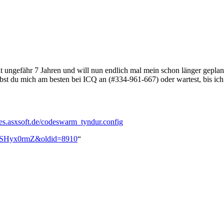
t ungefähr 7 Jahren und will nun endlich mal mein schon länger geplant
eibst du mich am besten bei ICQ an (#334-961-667) oder wartest, bis ic
iles.asxsoft.de/codeswarm_tyndur.config
er:SHyx0rmZ&oldid=8910
“