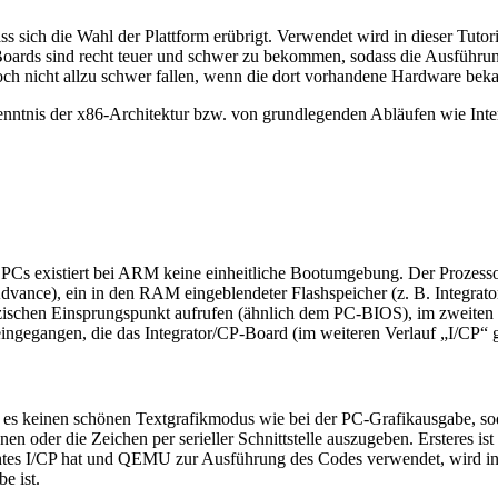
ass sich die Wahl der Plattform erübrigt. Verwendet wird in dieser Tuto
ards sind recht teuer und schwer zu bekommen, sodass die Ausführun
och nicht allzu schwer fallen, wenn die dort vorhandene Hardware bekan
 Kenntnis der x86-Architektur bzw. von grundlegenden Abläufen wie Inte
 zu PCs existiert bei ARM keine einheitliche Bootumgebung. Der Prozes
ance), ein in den RAM eingeblendeter Flashspeicher (z. B. Integrator
zischen Einsprungspunkt aufrufen (ähnlich dem PC-BIOS), im zweiten
ngegangen, die das Integrator/CP-Board (im weiteren Verlauf „I/CP“ ge
ibt es keinen schönen Textgrafikmodus wie bei der PC-Grafikausgabe,
nen oder die Zeichen per serieller Schnittstelle auszugeben. Ersteres ist
tes I/CP hat und QEMU zur Ausführung des Codes verwendet, wird in d
e ist.