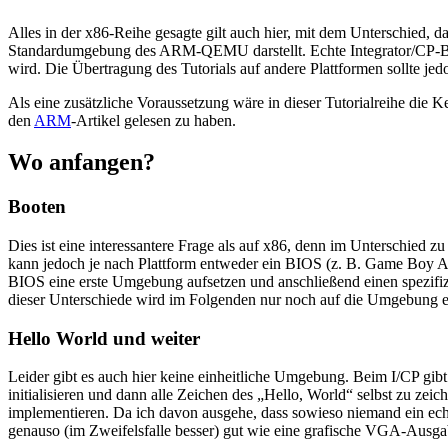
Alles in der x86-Reihe gesagte gilt auch hier, mit dem Unterschied, d
Standardumgebung des ARM-QEMU darstellt. Echte Integrator/CP-Bo
wird. Die Übertragung des Tutorials auf andere Plattformen sollte jed
Als eine zusätzliche Voraussetzung wäre in dieser Tutorialreihe die
den
ARM
-Artikel gelesen zu haben.
Wo anfangen?
Booten
Dies ist eine interessantere Frage als auf x86, denn im Unterschied
kann jedoch je nach Plattform entweder ein BIOS (z. B. Game Boy Adv
BIOS eine erste Umgebung aufsetzen und anschließend einen spezifi
dieser Unterschiede wird im Folgenden nur noch auf die Umgebung ei
Hello World und weiter
Leider gibt es auch hier keine einheitliche Umgebung. Beim I/CP g
initialisieren und dann alle Zeichen des „Hello, World“ selbst zu zeich
implementieren. Da ich davon ausgehe, dass sowieso niemand ein ech
genauso (im Zweifelsfalle besser) gut wie eine grafische VGA-Ausgab