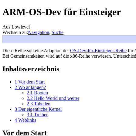
ARM-OS-Dev für Einsteiger
Aus Lowlevel
Wechseln zu:
Navigation
,
Suche
Diese Reihe soll eine Adaption der
OS-Dev-für-Einsteiger-Reihe
für 
Bei Gemeinsamkeiten wird auf die x86-Reihe verwiesen, Unterschiede 
Inhaltsverzeichnis
1
Vor dem Start
2
Wo anfangen?
2.1
Booten
2.2
Hello World und weiter
2.3
Tabellen
3
Der eigentliche Kernel
3.1
Treiber
4
Weblinks
Vor dem Start