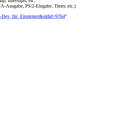
p, Interrupts, etc.
GA-Ausgabe, PS/2-Eingabe, Timer, etc.)
S-Dev_für_Einsteiger&oldid=9764
“