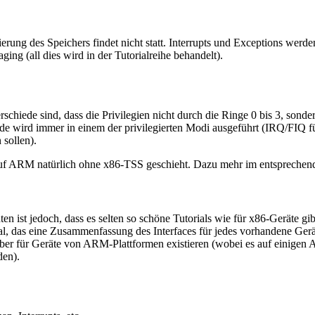
rung des Speichers findet nicht statt. Interrupts und Exceptions werde
ing (all dies wird in der Tutorialreihe behandelt).
rschiede sind, dass die Privilegien nicht durch die Ringe 0 bis 3, sond
e wird immer in einem der privilegierten Modi ausgeführt (IRQ/FIQ 
sollen).
uf ARM natürlich ohne x86-TSS geschieht. Dazu mehr im entsprechend
ten ist jedoch, dass es selten so schöne Tutorials wie für x86-Geräte g
l, das eine Zusammenfassung des Interfaces für jedes vorhandene Gerät 
reiber für Geräte von ARM-Plattformen existieren (wobei es auf einige
den).