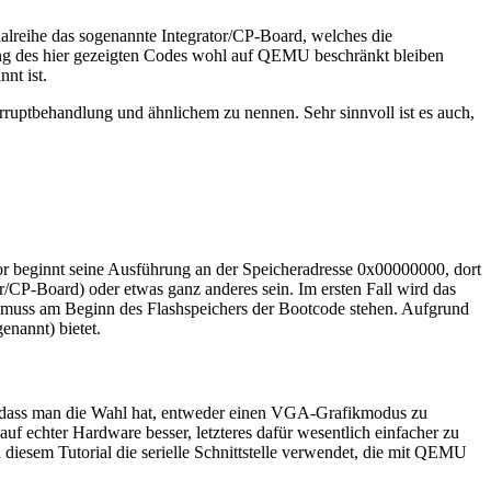
rialreihe das sogenannte Integrator/CP-Board, welches die
g des hier gezeigten Codes wohl auf QEMU beschränkt bleiben
nt ist.
rruptbehandlung und ähnlichem zu nennen. Sehr sinnvoll ist es auch,
sor beginnt seine Ausführung an der Speicheradresse 0x00000000, dort
/CP-Board) oder etwas ganz anderes sein. Im ersten Fall wird das
 muss am Beginn des Flashspeichers der Bootcode stehen. Aufgrund
nannt) bietet.
 sodass man die Wahl hat, entweder einen VGA-Grafikmodus zu
 auf echter Hardware besser, letzteres dafür wesentlich einfacher zu
iesem Tutorial die serielle Schnittstelle verwendet, die mit QEMU