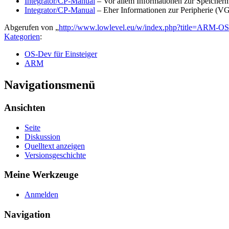
Integrator/CP-Manual
– Vor allem Informationen zur Speicherma
Integrator/CP-Manual
– Eher Informationen zur Peripherie (V
Abgerufen von „
http://www.lowlevel.eu/w/index.php?title=ARM-O
Kategorien
:
OS-Dev für Einsteiger
ARM
Navigationsmenü
Ansichten
Seite
Diskussion
Quelltext anzeigen
Versionsgeschichte
Meine Werkzeuge
Anmelden
Navigation