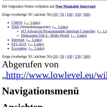
Die folgenden Seiten verlinken auf
Non Maskable Interrupt
:
Zeige (vorherige 50 | nächste 50) (
20
|
50
|
100
|
250
|
500
)
CMOS
‎
(
← Links
)
NMI
(Weiterleitungsseite) ‎
(
← Links
)
I/O Advanced Programmable Interrupt Controller
‎
(
← Li
Diskussion:Teil 4 - Hello World
‎
(
← Links
)
Interrupt
‎
(
← Links
)
EFLAGS
‎
(
← Links
)
Exception
‎
(
← Links
)
Zeige (vorherige 50 | nächste 50) (
20
|
50
|
100
|
250
|
500
)
Abgerufen von
„
http://www.lowlevel.eu/wi
Navigationsmenü