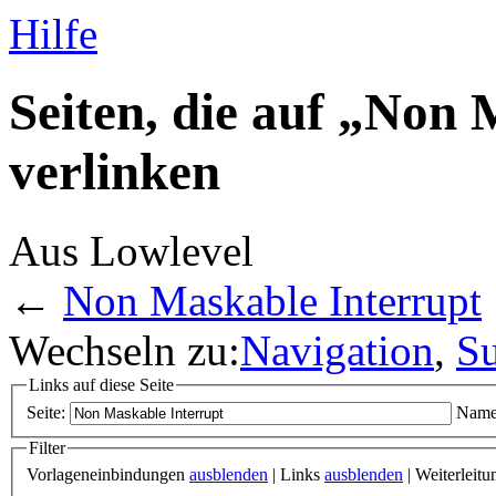
Hilfe
Seiten, die auf „Non
verlinken
Aus Lowlevel
←
Non Maskable Interrupt
Wechseln zu:
Navigation
,
S
Links auf diese Seite
Seite:
Name
Filter
Vorlageneinbindungen
ausblenden
| Links
ausblenden
| Weiterleit