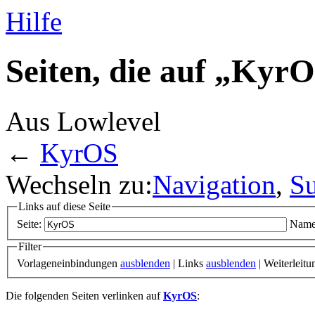
Hilfe
Seiten, die auf „Kyr
Aus Lowlevel
←
KyrOS
Wechseln zu:
Navigation
,
S
Links auf diese Seite
Seite:
Name
Filter
Vorlageneinbindungen
ausblenden
| Links
ausblenden
| Weiterleit
Die folgenden Seiten verlinken auf
KyrOS
: