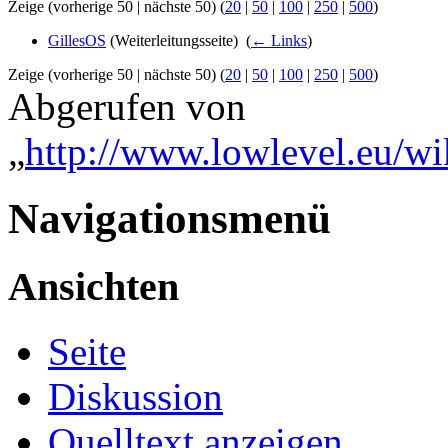
Zeige (vorherige 50 | nächste 50) (
20
|
50
|
100
|
250
|
500
)
GillesOS
(Weiterleitungsseite) ‎
(
← Links
)
Zeige (vorherige 50 | nächste 50) (
20
|
50
|
100
|
250
|
500
)
Abgerufen von
„
http://www.lowlevel.eu/wi
Navigationsmenü
Ansichten
Seite
Diskussion
Quelltext anzeigen