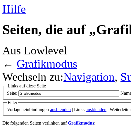
Hilfe
Seiten, die auf „Gra
Aus Lowlevel
←
Grafikmodus
Wechseln zu:
Navigation
,
S
Links auf diese Seite
Seite:
Name
Filter
Vorlageneinbindungen
ausblenden
| Links
ausblenden
| Weiterleit
Die folgenden Seiten verlinken auf
Grafikmodus
: