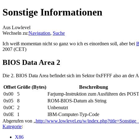
Sonstige Informationen
Aus Lowlevel
Wechseln zu:
Navigation
,
Suche
Ich weiß momentan nicht so ganz wo ich es einordnen soll, aber bei
B
2007 (CET)
BIOS Data Area 2
Die 2. BIOS Data Area befindet sich im Sektor 0xFFFF also an der 
Offset
Größe (Bytes)
Beschreibung
0x00
5
Farjump-Instruktion zum Ausführen des POS
0x05
8
ROM-BIOS-Datum als String
0x0C
2
Unbenutzt
0x0E
1
IBM-Computer-Typ-Code
Abgerufen von „
http://www.lowlevel.eu/w/index.php?title=Sonstig
Kategorie
:
X86