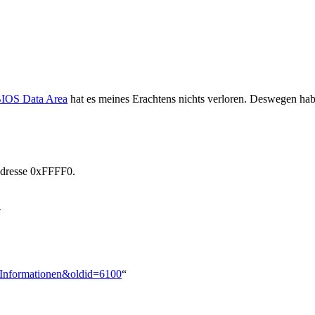
IOS Data Area
hat es meines Erachtens nichts verloren. Deswegen hab i
Adresse 0xFFFF0.
T
e_Informationen&oldid=6100
“