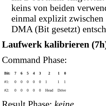
keins von beiden verwen
einmal explizit zwischen
DMA (Bit gesetzt) entsch
Laufwerk kalibrieren (7h
Command Phase:
Bit:
7
6
5
4
3
2
1
0
#1:
0
0
0
0
0
1
1
1
#2:
0
0
0
0
0
Head
Drive
Result Phase:
keine