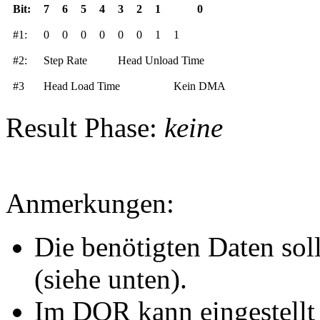
Bit:
7
6
5
4
3
2
1
0
#1:
0
0
0
0
0
0
1
1
#2:
Step Rate
Head Unload Time
#3
Head Load Time
Kein DMA
Result Phase:
keine
Anmerkungen:
Die benötigten Daten so
(siehe unten).
Im DOR kann eingestell