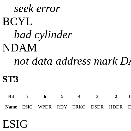
seek error
BCYL
bad cylinder
NDAM
not data address mark 
ST3
Bit
7
6
5
4
3
2
1
Name
ESIG
WPDR
RDY
TRKO
DSDR
HDDR
ESIG