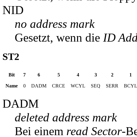
NID
no address mark
Gesetzt, wenn die
ID Add
ST2
Bit
7
6
5
4
3
2
1
Name
0
DADM
CRCE
WCYL
SEQ
SERR
BCY
DADM
deleted address mark
Bei einem
read Sector
-Be