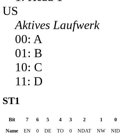
US
Aktives Laufwerk
00: A
01: B
10: C
11: D
ST1
Bit
7
6
5
4
3
2
1
0
Name
EN
0
DE
TO
0
NDAT
NW
NID