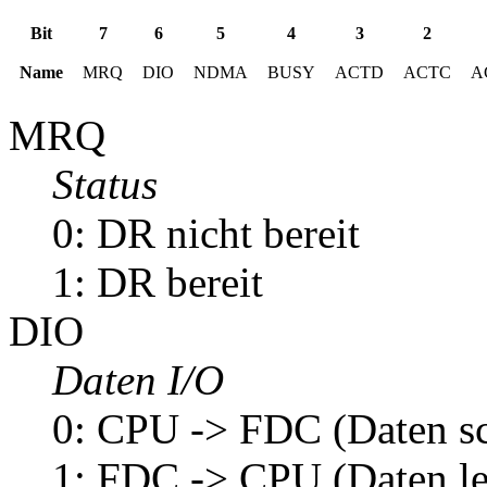
Bit
7
6
5
4
3
2
Name
MRQ
DIO
NDMA
BUSY
ACTD
ACTC
A
MRQ
Status
0: DR nicht bereit
1: DR bereit
DIO
Daten I/O
0: CPU -> FDC (Daten sc
1: FDC -> CPU (Daten le