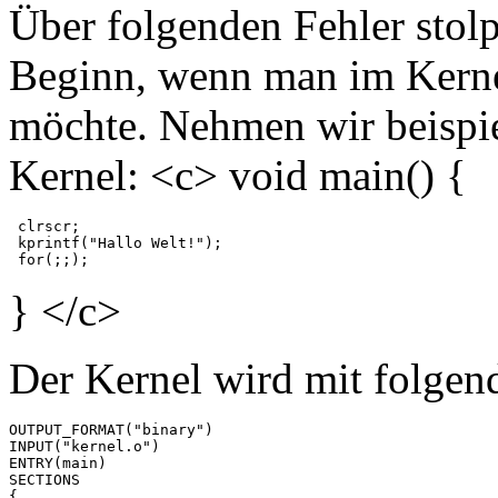
Über folgenden Fehler stolp
Beginn, wenn man im Kerne
möchte. Nehmen wir beispie
Kernel: <c> void main() {
 clrscr;

 kprintf("Hallo Welt!");

} </c>
Der Kernel wird mit folgend
OUTPUT_FORMAT("binary")

INPUT("kernel.o")

ENTRY(main)

SECTIONS

{
