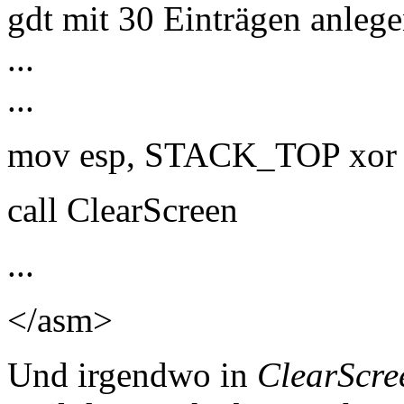
gdt mit 30 Einträgen anleg
...
...
mov esp, STACK_TOP xor e
call ClearScreen
...
</asm>
Und irgendwo in
ClearScre