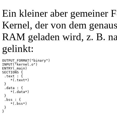
Ein kleiner aber gemeiner 
Kernel, der von dem genaus
RAM geladen wird, z. B. n
gelinkt:
OUTPUT_FORMAT("binary")

INPUT("kernel.o")

ENTRY(_main)

SECTIONS {

 .text : {

    *(.text*)

 }

 .data : {

    *(.data*)

 }

 .bss : {

    *(.bss*)

 }
