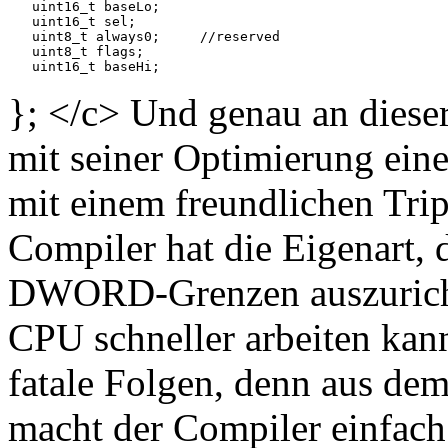
   uint16_t baseLo;

   uint16_t sel;

   uint8_t always0;	//reserved

   uint8_t flags;

}; </c> Und genau an dieser
mit seiner Optimierung ein
mit einem freundlichen Tri
Compiler hat die Eigenart, 
DWORD-Grenzen auszurichte
CPU schneller arbeiten kann
fatale Folgen, denn aus 
macht der Compiler einfac