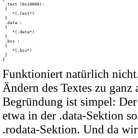
 .text (0x10000):

 {

    *(.text*)

 }

 .data :

 {

    *(.data*)

 }

 .bss :

 {

    *(.bss*)

 }

Funktioniert natürlich nicht
Ändern des Textes zu ganz 
Begründung ist simpel: Der 
etwa in der .data-Sektion s
.rodata-Sektion. Und da wir 