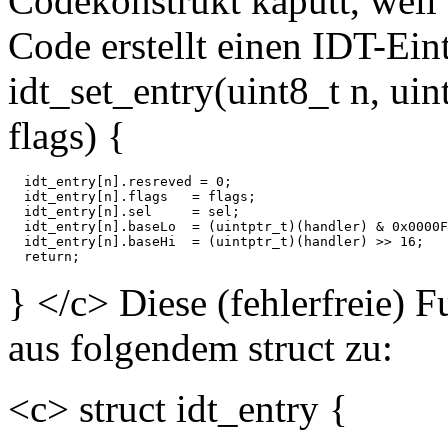
Codekonstrukt kaputt, weil 
Code erstellt einen IDT-Ei
idt_set_entry(uint8_t n, uin
flags) {
  idt_entry[n].resreved = 0;

  idt_entry[n].flags   = flags;

  idt_entry[n].sel     = sel;

  idt_entry[n].baseLo  = (uintptr_t)(handler) & 0x0000F
  idt_entry[n].baseHi  = (uintptr_t)(handler) >> 16;

} </c> Diese (fehlerfreie) F
aus folgendem struct zu:
<c> struct idt_entry {