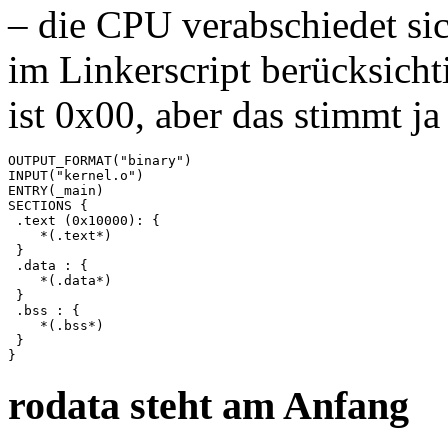
– die CPU verabschiedet si
im Linkerscript berücksicht
ist 0x00, aber das stimmt ja
OUTPUT_FORMAT("binary")

INPUT("kernel.o")

ENTRY(_main)

SECTIONS {

 .text (0x10000): {

    *(.text*)

 }

 .data : {

    *(.data*)

 }

 .bss : {

    *(.bss*)

 }

rodata steht am Anfang