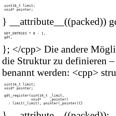
 uint16_t limit;

} __attribute__((packed)) g
 GDT_ENTRIES * 8 - 1,

}; </cpp> Die andere Möglic
die Struktur zu definieren –
benannt werden: <cpp> struc
 uint16_t limit;

 gdt_register(uint16_t _limit,

              void*    _pointer)

} __attribute__((packed));