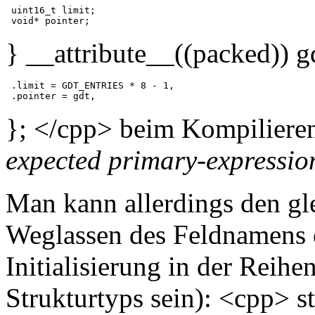
 uint16_t limit;

} __attribute__((packed)) g
 .limit = GDT_ENTRIES * 8 - 1,

}; </cpp> beim Kompiliere
expected primary-expression
Man kann allerdings den gl
Weglassen des Feldnamens 
Initialisierung in der Reihe
Strukturtyps sein): <cpp> st