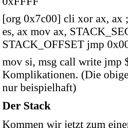
0xFFFF
[org 0x7c00] cli xor ax, ax
es, ax mov ax, STACK_SE
STACK_OFFSET jmp 0x00:re
mov si, msg call write jmp 
Komplikationen. (Die obige 
nur beispielhaft)
Der Stack
Kommen wir jetzt zum einem