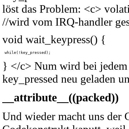
löst das Problem: <c> volat
//wird vom IRQ-handler ges
void wait_keypress() {
} </c> Num wird bei jedem 
key_pressed neu geladen und
__attribute__((packed))
Und wieder macht uns der 