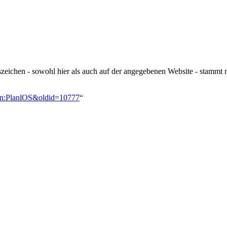
eichen - sowohl hier als auch auf der angegebenen Website - stammt no
ion:PlanlOS&oldid=10777
“