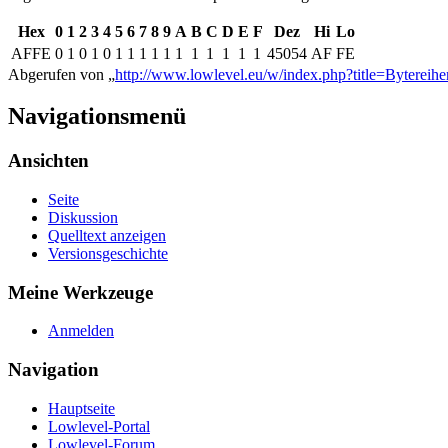
Hex
0
1
2
3
4
5
6
7
8
9
A
B
C
D
E
F
Dez
Hi
Lo
AFFE
0
1
0
1
0
1
1
1
1
1
1
1
1
1
1
1
45054
AF
FE
Abgerufen von „
http://www.lowlevel.eu/w/index.php?title=Byterei
Navigationsmenü
Ansichten
Seite
Diskussion
Quelltext anzeigen
Versionsgeschichte
Meine Werkzeuge
Anmelden
Navigation
Hauptseite
Lowlevel-Portal
Lowlevel-Forum