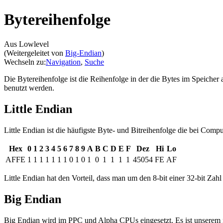
Bytereihenfolge
Aus Lowlevel
(Weitergeleitet von
Big-Endian
)
Wechseln zu:
Navigation
,
Suche
Die Bytereihenfolge ist die Reihenfolge in der die Bytes im Speicher
benutzt werden.
Little Endian
Little Endian ist die häufigste Byte- und Bitreihenfolge die bei Co
Hex
0
1
2
3
4
5
6
7
8
9
A
B
C
D
E
F
Dez
Hi
Lo
AFFE
1
1
1
1
1
1
1
0
1
0
1
0
1
1
1
1
45054
FE
AF
Little Endian hat den Vorteil, dass man um den 8-bit einer 32-bit Zahl
Big Endian
Big Endian wird im PPC und Alpha CPUs eingesetzt. Es ist unserem na