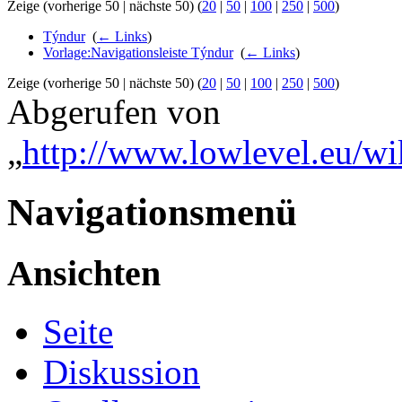
Zeige (vorherige 50 | nächste 50) (
20
|
50
|
100
|
250
|
500
)
Týndur
‎
(
← Links
)
Vorlage:Navigationsleiste Týndur
‎
(
← Links
)
Zeige (vorherige 50 | nächste 50) (
20
|
50
|
100
|
250
|
500
)
Abgerufen von
„
http://www.lowlevel.eu/wi
Navigationsmenü
Ansichten
Seite
Diskussion