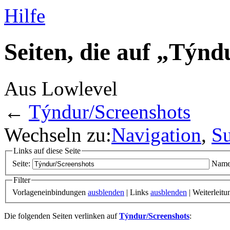
Hilfe
Seiten, die auf „Týnd
Aus Lowlevel
←
Týndur/Screenshots
Wechseln zu:
Navigation
,
S
Links auf diese Seite
Seite:
Name
Filter
Vorlageneinbindungen
ausblenden
| Links
ausblenden
| Weiterleit
Die folgenden Seiten verlinken auf
Týndur/Screenshots
: