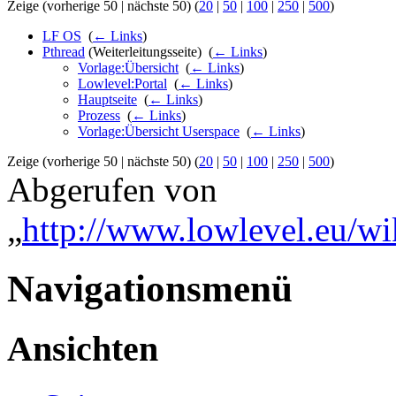
Zeige (vorherige 50 | nächste 50) (
20
|
50
|
100
|
250
|
500
)
LF OS
‎
(
← Links
)
Pthread
(Weiterleitungsseite) ‎
(
← Links
)
Vorlage:Übersicht
‎
(
← Links
)
Lowlevel:Portal
‎
(
← Links
)
Hauptseite
‎
(
← Links
)
Prozess
‎
(
← Links
)
Vorlage:Übersicht Userspace
‎
(
← Links
)
Zeige (vorherige 50 | nächste 50) (
20
|
50
|
100
|
250
|
500
)
Abgerufen von
„
http://www.lowlevel.eu/wi
Navigationsmenü
Ansichten