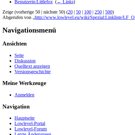
Benutzerin:Littlefox
‎
(
← Links
)
Zeige (vorherige 50 | nächste 50) (
20
|
50
|
100
|
250
|
500
)
Abgerufen von „
http://www.lowlevel.eu/wiki/Spezial:Linkliste/LF_
Navigationsmenü
Ansichten
Seite
Diskussion
Quelltext anzeigen
Versionsgeschichte
Meine Werkzeuge
Anmelden
Navigation
Hauptseite
Lowlevel-Portal
Lowlevel-Forum
Letzte Änderungen