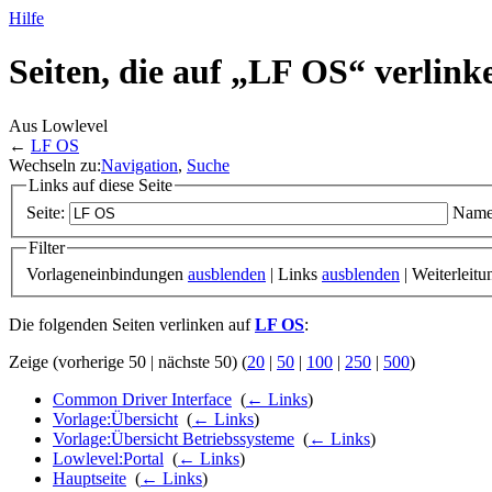
Hilfe
Seiten, die auf „LF OS“ verlink
Aus Lowlevel
←
LF OS
Wechseln zu:
Navigation
,
Suche
Links auf diese Seite
Seite:
Name
Filter
Vorlageneinbindungen
ausblenden
| Links
ausblenden
| Weiterleit
Die folgenden Seiten verlinken auf
LF OS
:
Zeige (vorherige 50 | nächste 50) (
20
|
50
|
100
|
250
|
500
)
Common Driver Interface
‎
(
← Links
)
Vorlage:Übersicht
‎
(
← Links
)
Vorlage:Übersicht Betriebssysteme
‎
(
← Links
)
Lowlevel:Portal
‎
(
← Links
)
Hauptseite
‎
(
← Links
)