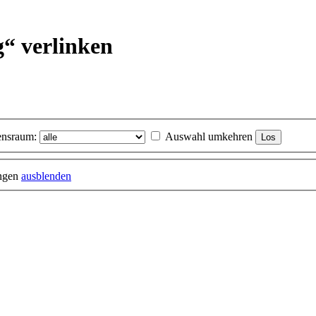
g“ verlinken
nsraum:
Auswahl umkehren
ungen
ausblenden