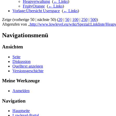
Heapverwaltung
‎
(
← Links
)
FruityOrange
‎
(
← Links
)
Vorlage:Übersicht Userspace
‎
(
← Links
)
Zeige (vorherige 50 | nächste 50) (
20
|
50
|
100
|
250
|
500
)
Abgerufen von „
http://www.lowlevel.eu/wiki/Spezial:Linkliste/Heap
Navigationsmenü
Ansichten
Seite
Diskussion
Quelltext anzeigen
Versionsgeschichte
Meine Werkzeuge
Anmelden
Navigation
Hauptseite
Lowlevel-Portal