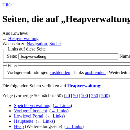
Hilfe
Seiten, die auf „Heapverwaltun
Aus Lowlevel
←
Heapverwaltung
Wechseln zu:
Navigation
,
Suche
Links auf diese Seite
Seite:
Name
Filter
Vorlageneinbindungen
ausblenden
| Links
ausblenden
| Weiterleit
Die folgenden Seiten verlinken auf
Heapverwaltung
:
Zeige (vorherige 50 | nächste 50) (
20
|
50
|
100
|
250
|
500
)
Speicherverwaltung
‎
(
← Links
)
Vorlage:Übersicht
‎
(
← Links
)
Lowlevel:Portal
‎
(
← Links
)
Hauptseite
‎
(
← Links
)
Heap
(Weiterleitungsseite) ‎
(
← Links
)