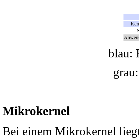
Ker
S
Anwend
blau:
grau
Mikrokernel
Bei einem Mikrokernel lie